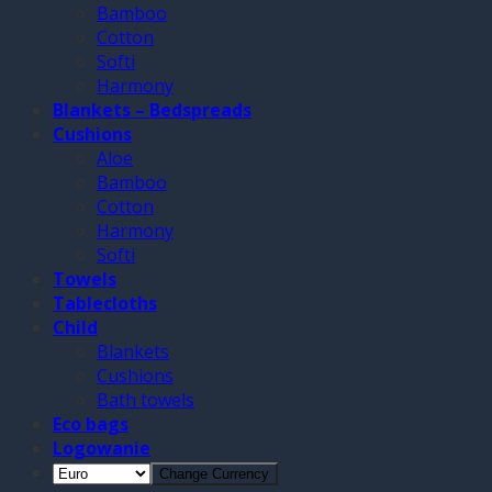
Bamboo
Cotton
Softi
Harmony
Blankets – Bedspreads
Cushions
Aloe
Bamboo
Cotton
Harmony
Softi
Towels
Tablecloths
Child
Blankets
Cushions
Bath towels
Eco bags
Logowanie
Change Currency