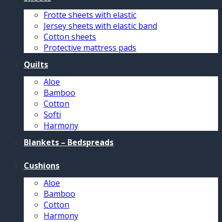
Frotte sheets with elastic
Jersey sheets with elastic band
Cotton sheets
Protective mattress pads
Quilts
Aloe
Bamboo
Cotton
Softi
Harmony
Blankets – Bedspreads
Cushions
Aloe
Bamboo
Cotton
Harmony