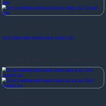
Frotte sheets with elastic
Terry sheet with elastic band, beige ( 52 )
8,00
€
–
23,12
€
Wybierz opcje
Ten produkt ma wiele wariantów. Opcje można wybrać na
stronie produktu
Frotte sheets with elastic