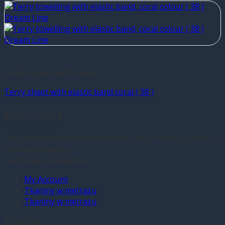
Frotte sheets with elastic
Terry sheet with elastic band coral ( 38 )
8,00
€
–
23,12
€
Wybierz opcje
Ten produkt ma wiele wariantów. Opcje można wybrać na
stronie produktu
Śledzenie zamówienia
My Account
Tkaniny w metrażu
Tkaniny w metrażu
Właściciel