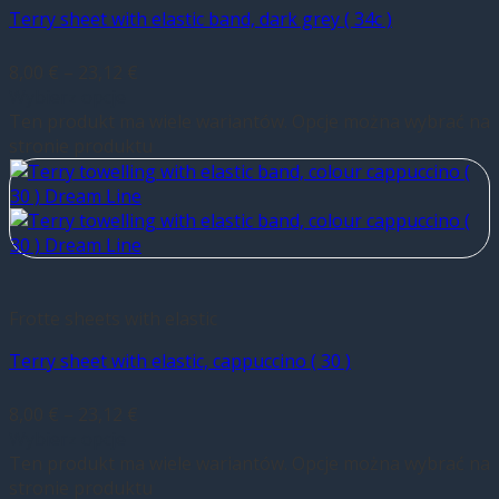
Terry sheet with elastic band, dark grey ( 34c )
8,00
€
–
23,12
€
Wybierz opcje
Ten produkt ma wiele wariantów. Opcje można wybrać na
stronie produktu
Frotte sheets with elastic
Terry sheet with elastic, cappuccino ( 30 )
8,00
€
–
23,12
€
Wybierz opcje
Ten produkt ma wiele wariantów. Opcje można wybrać na
stronie produktu