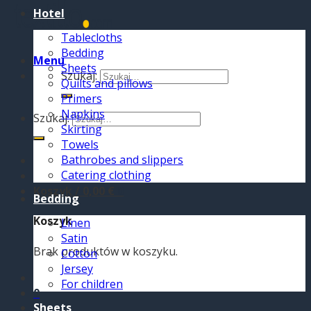
Hotel
Tablecloths
Bedding
Menu
Sheets
Szukaj:
Quilts and pillows
Primers
Napkins
Szukaj:
Skirting
Towels
Bathrobes and slippers
Catering clothing
Koszyk /
0,00
€
0
Bedding
Koszyk
Linen
Satin
Brak produktów w koszyku.
Cotton
Jersey
For children
0
Sheets