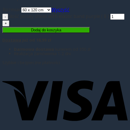
Rozmiar
Wyczyść
ilość Jersey sheet with elastic band purple ( 8 )
Dodaj do koszyka
Dostawa
już od 18,99 zł
Darmowa dostawa
kurierem od 350 zł
Realizacja zamówienia 1-2 dni
Szybkie i bezpieczne płatności