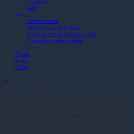
Harmony
Softi
Sheets
Cotton sheets
Frotte sheets with elastic
Jersey sheets with elastic band
Protective mattress pads
Tablecloths
Towels
Jersey
Linen
Opis
Jersey sheet with elastic band, violet, by Dream Line, with
high grammage (150 g/m2 – THE MOST THICK SLEEPS
ON POLISH MARKET!) and quality of knitted fabric. It is
made of soft and pleasant to the touch 100% cotton
fabric. The Dream Line Jersey sheet with elastic band is
made of springy and elastic fabric. Suitable for a thick
mattress up to a maximum height of 40 cm (overlap 30