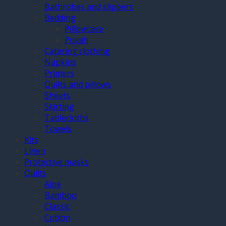
Bathrobes and slippers
Bedding
Pillowcase
Povah
Catering clothing
Napkins
Primers
Quilts and pillows
Sheets
Skirting
Tablecloths
Towels
Kits
Linen
Protective masks
Quilts
Aloe
Bamboo
Classic
Cotton