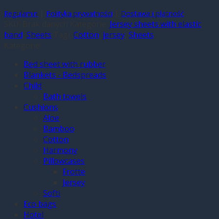
|
|
Regulamin
Polityka prywatności
Dostawa i płatność
SKU:
Brak danych
Kategorie:
Jersey sheets with elastic
band
,
Sheets
Tagi:
Cotton
,
jersey
,
Sheets
Kategorie
Bed sheet with rubber
Blankets - Bedspreads
Child
Bath towels
Cushions
Aloe
Bamboo
Cotton
Harmony
Pillowcases
Frotte
Jersey
Softi
Eco bags
Hotel