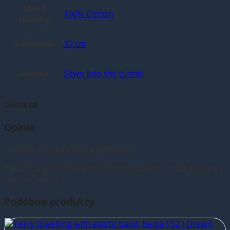
Skład
100% Cotton
tkaniny
Zakładka
30 cm
Gumka
Sewn into the tunnel
Opinie (0)
Opinie
Na razie nie ma opinii o produkcie.
Tylko zalogowani klienci, którzy kupili ten produkt mogą
napisać opinię.
Podobne produkty