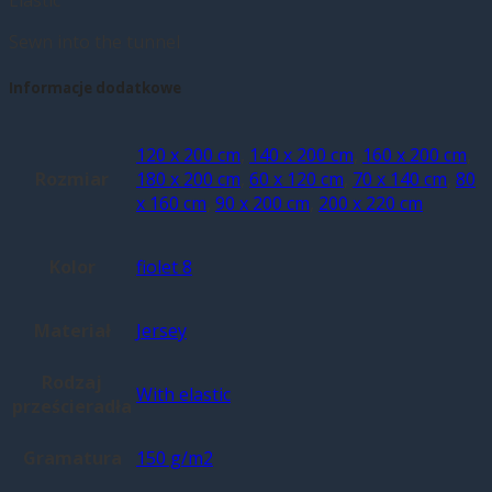
Sewn into the tunnel
Informacje dodatkowe
120 x 200 cm
,
140 x 200 cm
,
160 x 200 cm
,
Rozmiar
180 x 200 cm
,
60 x 120 cm
,
70 x 140 cm
,
80
x 160 cm
,
90 x 200 cm
,
200 x 220 cm
Kolor
fiolet 8
Materiał
Jersey
Rodzaj
With elastic
prześcieradła
Gramatura
150 g/m2