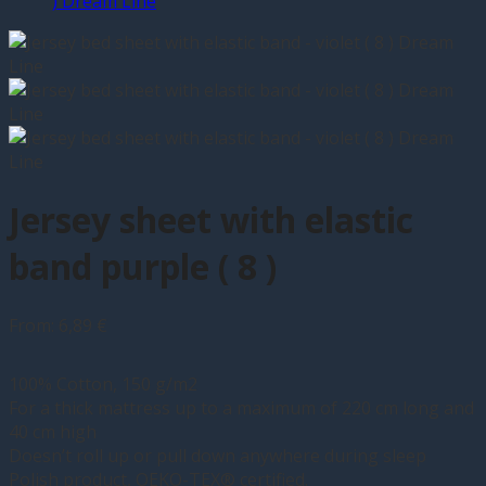
Jersey sheet with elastic
band purple ( 8 )
From:
6,89
€
100% Cotton, 150 g/m2
For a thick mattress up to a maximum of 220 cm long and
40 cm high
Doesn’t roll up or pull down anywhere during sleep
Polish product, OEKO-TEX® certified.