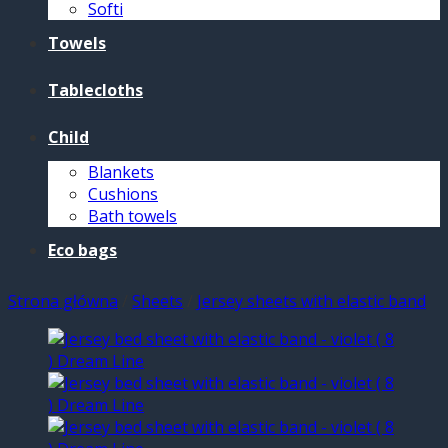
Softi
Towels
Tablecloths
Child
Blankets
Cushions
Bath towels
Eco bags
Strona główna
/
Sheets
/
Jersey sheets with elastic band