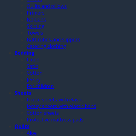
Quilts and pillows
Primers
Napkins
Skirting
Towels
Bathrobes and slippers
Catering clothing
Bedding
Linen
Satin
Cotton
Jersey
For children
Sheets
Frotte sheets with elastic
Jersey sheets with elastic band
Cotton sheets
Protective mattress pads
Quilts
Aloe