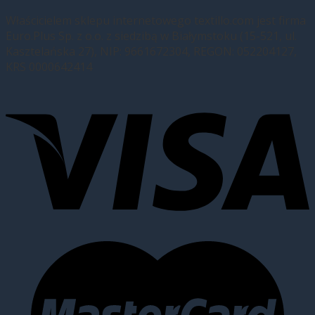
Właścicielem sklepu internetowego textillo.com jest firma
Euro.Plus Sp. z o.o. z siedzibą w Białymstoku (15-521, ul.
Kasztelańska 27), NIP: 9661672304, REGON: 052204127,
KRS 0000642414