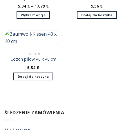
5,34
€
–
17,79
€
9,56
€
Wybierz opcje
Dodaj do koszyka
Ten
produkt
ma
wiele
wariantów.
Opcje
COTTON
można
Cotton pillow 40 x 40 cm
wybrać
5,34
€
na
stronie
Dodaj do koszyka
produktu
ŚLEDZENIE ZAMÓWIENIA