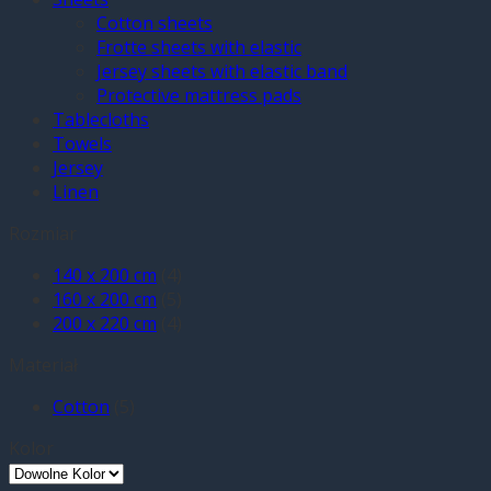
Cotton sheets
Frotte sheets with elastic
Jersey sheets with elastic band
Protective mattress pads
Tablecloths
Towels
Jersey
Linen
Rozmiar
140 x 200 cm
(4)
160 x 200 cm
(5)
200 x 220 cm
(4)
Materiał
Cotton
(5)
Kolor