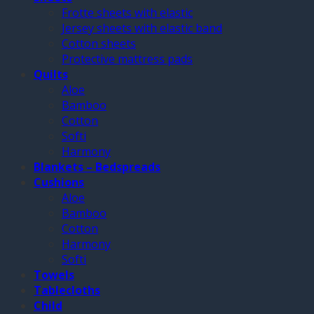
Frotte sheets with elastic
Jersey sheets with elastic band
Cotton sheets
Protective mattress pads
Quilts
Aloe
Bamboo
Cotton
Softi
Harmony
Blankets – Bedspreads
Cushions
Aloe
Bamboo
Cotton
Harmony
Softi
Towels
Tablecloths
Child