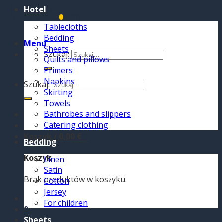
Hotel
Tablecloths
Bedding
Menu
Sheets
Szukaj:
Quilts and pillows
Primers
Napkins
Szukaj:
Skirting
Towels
Bathrobes and slippers
Catering clothing
Koszyk /
0,00
€
0
Bedding
Koszyk
Linen
Satin
Brak produktów w koszyku.
Cotton
Jersey
For children
0
Sheets