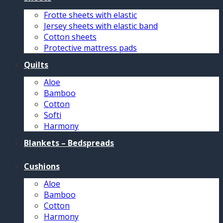
Frotte sheets with elastic
Jersey sheets with elastic band
Cotton sheets
Protective mattress pads
Quilts
Aloe
Bamboo
Cotton
Softi
Harmony
Blankets – Bedspreads
Cushions
Aloe
Bamboo
Cotton
Harmony