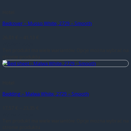
Hotel
Bedcover – Musso White, 2729 – Smooth
26,01
€
–
41,13
€
Wybierz opcje
Ten produkt ma wiele wariantów. Opcje można wybrać na
stronie produktu
Hotel
Bedding – Malwa White, 2729 – Smooth
17,57
€
–
23,35
€
Wybierz opcje
Ten produkt ma wiele wariantów. Opcje można wybrać na
stronie produktu