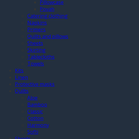
Pillowcase
Povah
Catering clothing
Napkins
Primers
Quilts and pillows
Sheets
Skirting
Tablecloths
Towels
Kits
Linen
Protective masks
Quilts
Aloe
Bamboo
Classic
Cotton
Harmony
Softi
Sheets