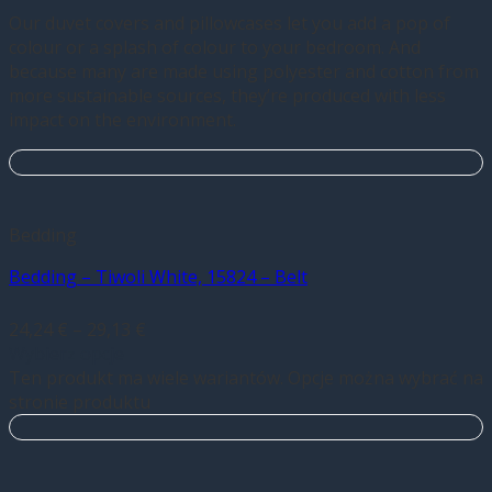
Our duvet covers and pillowcases let you add a pop of
colour or a splash of colour to your bedroom. And
because many are made using polyester and cotton from
more sustainable sources, they’re produced with less
impact on the environment.
Bedding
Bedding – Tiwoli White, 15824 – Belt
24,24
€
–
29,13
€
Wybierz opcje
Ten produkt ma wiele wariantów. Opcje można wybrać na
stronie produktu