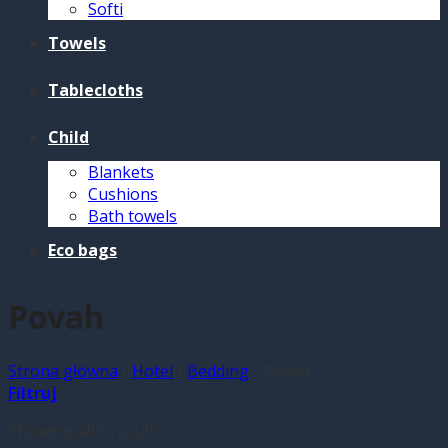
Softi
Towels
Tablecloths
Child
Blankets
Cushions
Bath towels
Eco bags
Povah
Strona główna
/
Hotel
/
Bedding
/
Povah
Filtruj
Showing all 5 results