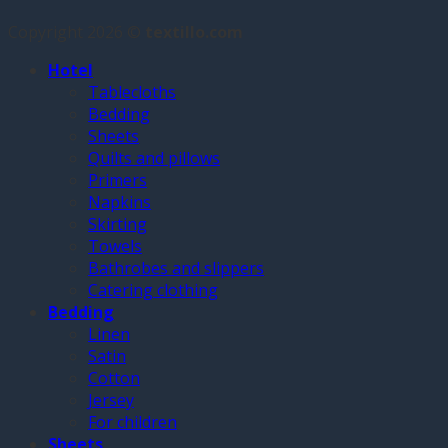
Copyright 2026 ©
textillo.com
Hotel
Tablecloths
Bedding
Sheets
Quilts and pillows
Primers
Napkins
Skirting
Towels
Bathrobes and slippers
Catering clothing
Bedding
Linen
Satin
Cotton
Jersey
For children
Sheets