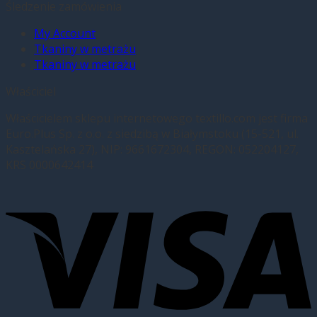
Śledzenie zamówienia
My Account
Tkaniny w metrażu
Tkaniny w metrażu
Właściciel
Właścicielem sklepu internetowego textillo.com jest firma
Euro.Plus Sp. z o.o. z siedzibą w Białymstoku (15-521, ul.
Kasztelańska 27), NIP: 9661672304, REGON: 052204127,
KRS 0000642414