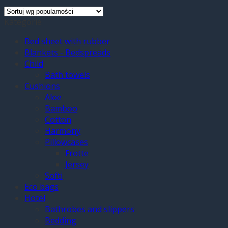
Kategorie
Bed sheet with rubber
Blankets - Bedspreads
Child
Bath towels
Cushions
Aloe
Bamboo
Cotton
Harmony
Pillowcases
Frotte
Jersey
Softi
Eco bags
Hotel
Bathrobes and slippers
Bedding