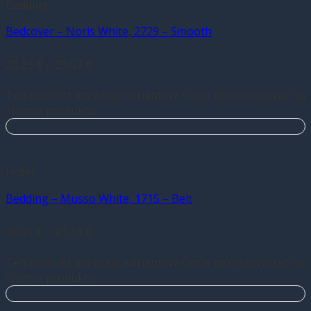
Bedding
Bedcover – Noris White, 2729 – Smooth
20,23
€
–
29,57
€
Wybierz opcje
Ten produkt ma wiele wariantów. Opcje można wybrać na
stronie produktu
Hotel
Bedding – Musso White, 1715 – Belt
26,01
€
–
41,13
€
Wybierz opcje
Ten produkt ma wiele wariantów. Opcje można wybrać na
stronie produktu