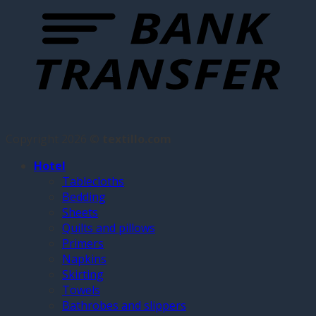
Copyright 2026 ©
textillo.com
Hotel
Tablecloths
Bedding
Sheets
Quilts and pillows
Primers
Napkins
Skirting
Towels
Bathrobes and slippers