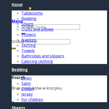
Hotel
Tablecloths
Bedding
Menu
Sheets
Szukaj:
Quilts and pillows
Primers
Napkins
Szukaj:
Skirting
Towels
Bathrobes and slippers
Catering clothing
Koszyk /
0,00
€
0
Bedding
Koszyk
Linen
Satin
Brak produktów w koszyku.
Cotton
Jersey
For children
0
Sheets