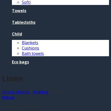
Softi
Towels
Tablecloths
Child
Blankets
Cushions
Bath towels
Eco bags
Linen
Strona główna
/
Bedding
/
Linen
Filtruj
Showing all 4 results