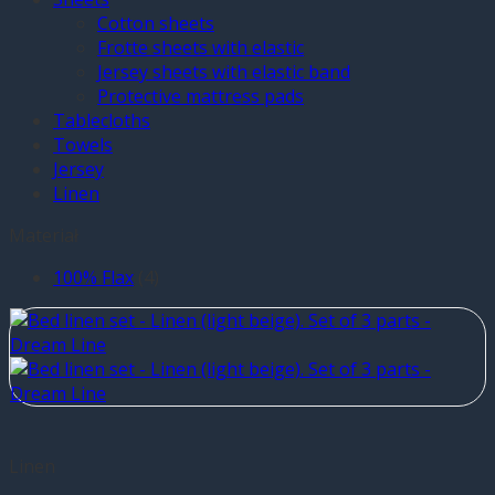
Cotton sheets
Frotte sheets with elastic
Jersey sheets with elastic band
Protective mattress pads
Tablecloths
Towels
Jersey
Linen
Materiał
100% Flax
(4)
Linen