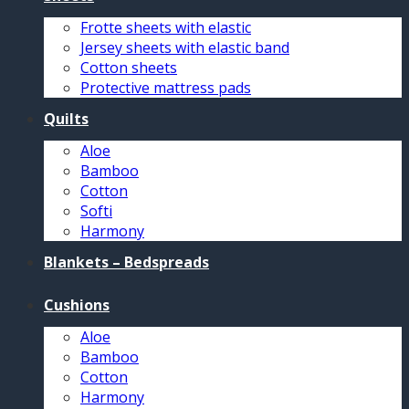
Frotte sheets with elastic
Jersey sheets with elastic band
Cotton sheets
Protective mattress pads
Quilts
Aloe
Bamboo
Cotton
Softi
Harmony
Blankets – Bedspreads
Cushions
Aloe
Bamboo
Cotton
Harmony