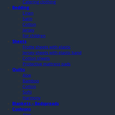
Catering clothing
Bedding
Linen
Satin
Cotton
Jersey
For children
Sheets
Frotte sheets with elastic
Jersey sheets with elastic band
Cotton sheets
Protective mattress pads
Quilts
Aloe
Bamboo
Cotton
Softi
Harmony
Blankets – Bedspreads
Cushions
Aloe