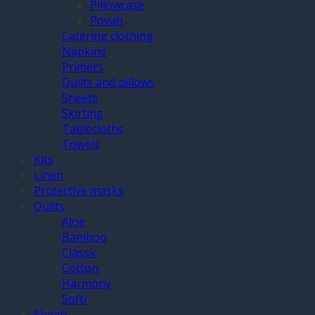
Pillowcase
Povah
Catering clothing
Napkins
Primers
Quilts and pillows
Sheets
Skirting
Tablecloths
Towels
Kits
Linen
Protective masks
Quilts
Aloe
Bamboo
Classic
Cotton
Harmony
Softi
Sheets