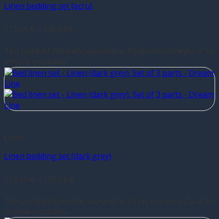
Linen bedding set (ecru)
110,95
€
–
135,63
€
Wybierz opcje
Ten produkt ma wiele wariantów. Opcje można wybrać na
stronie produktu
Linen
Linen bedding set (dark grey)
110,95
€
–
135,63
€
Wybierz opcje
Ten produkt ma wiele wariantów. Opcje można wybrać na
stronie produktu