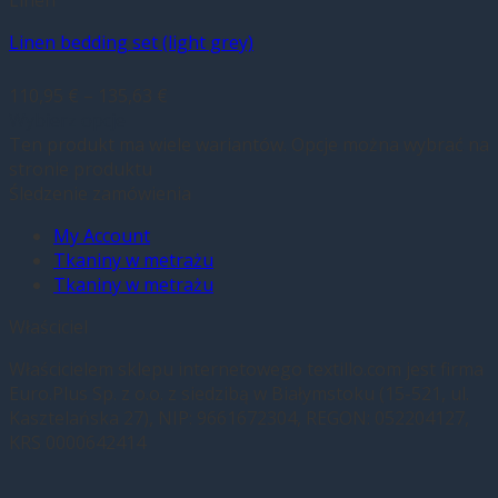
Linen bedding set (light grey)
110,95
€
–
135,63
€
Wybierz opcje
Ten produkt ma wiele wariantów. Opcje można wybrać na
stronie produktu
Śledzenie zamówienia
My Account
Tkaniny w metrażu
Tkaniny w metrażu
Właściciel
Właścicielem sklepu internetowego textillo.com jest firma
Euro.Plus Sp. z o.o. z siedzibą w Białymstoku (15-521, ul.
Kasztelańska 27), NIP: 9661672304, REGON: 052204127,
KRS 0000642414