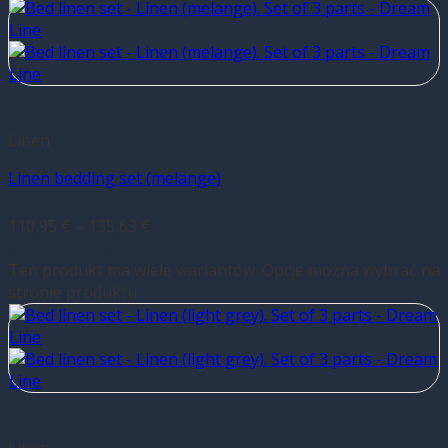
Linen
Linen bedding set (melange)
110,95
€
–
135,63
€
Wybierz opcje
Ten produkt ma wiele wariantów. Opcje można wybrać na
stronie produktu
Linen