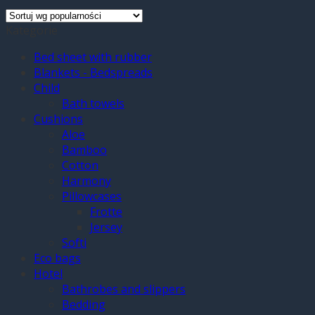
Kategorie
Bed sheet with rubber
Blankets - Bedspreads
Child
Bath towels
Cushions
Aloe
Bamboo
Cotton
Harmony
Pillowcases
Frotte
Jersey
Softi
Eco bags
Hotel
Bathrobes and slippers
Bedding