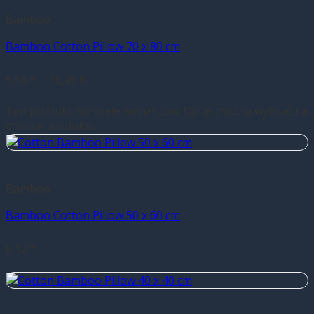
Bamboo
Bamboo Cotton Pillow 70 x 80 cm
5,56
€
–
18,45
€
Wybierz opcje
Ten produkt ma wiele wariantów. Opcje można wybrać na
stronie produktu
Bamboo
Bamboo Cotton Pillow 50 x 60 cm
9,12
€
Dodaj do koszyka