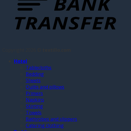
Copyright 2026 ©
textillo.com
Hotel
Tablecloths
Bedding
Sheets
Quilts and pillows
Primers
Napkins
Skirting
Towels
Bathrobes and slippers
Catering clothing