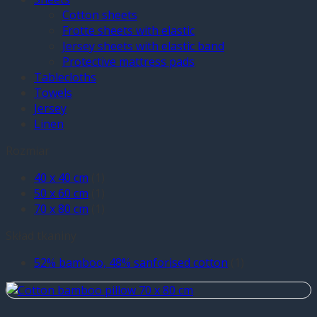
Cotton sheets
Frotte sheets with elastic
Jersey sheets with elastic band
Protective mattress pads
Tablecloths
Towels
Jersey
Linen
Rozmiar
40 x 40 cm
(1)
50 x 60 cm
(1)
70 x 80 cm
(1)
Skład tkaniny
52% bamboo, 48% sanforised cotton
(1)