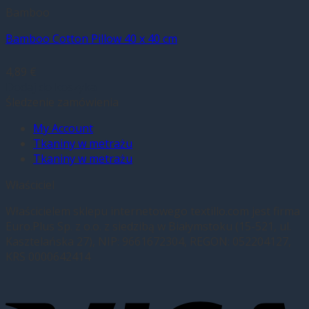
Bamboo
Bamboo Cotton Pillow 40 x 40 cm
4,89
€
Dodaj do koszyka
Śledzenie zamówienia
My Account
Tkaniny w metrażu
Tkaniny w metrażu
Właściciel
Właścicielem sklepu internetowego textillo.com jest firma
Euro.Plus Sp. z o.o. z siedzibą w Białymstoku (15-521, ul.
Kasztelańska 27), NIP: 9661672304, REGON: 052204127,
KRS 0000642414