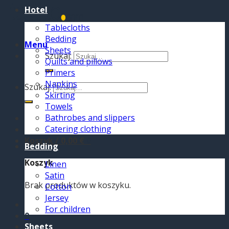
Hotel
Tablecloths
Bedding
Menu
Sheets
Szukaj:
Quilts and pillows
Primers
Napkins
Szukaj:
Skirting
Towels
Bathrobes and slippers
Catering clothing
Koszyk /
0,00
€
0
Bedding
Koszyk
Linen
Satin
Brak produktów w koszyku.
Cotton
Jersey
For children
0
Sheets