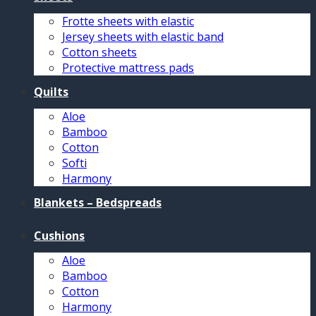
Frotte sheets with elastic
Jersey sheets with elastic band
Cotton sheets
Protective mattress pads
Quilts
Aloe
Bamboo
Cotton
Softi
Harmony
Blankets – Bedspreads
Cushions
Aloe
Bamboo
Cotton
Harmony