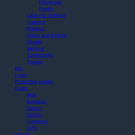
Pillowcase
Povah
Catering clothing
Napkins
Primers
Quilts and pillows
Sheets
Skirting
Tablecloths
Towels
Kits
Linen
Protective masks
Quilts
Aloe
Bamboo
Classic
Cotton
Harmony
Softi
Sheets