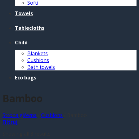
Softi
Towels
Tablecloths
Child
Blankets
Cushions
Bath towels
Eco bags
Bamboo
Strona główna
/
Cushions
/
Bamboo
Filtruj
Showing all 3 results