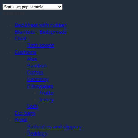
Kategorie
Bed sheet with rubber
Blankets - Bedspreads
Child
Bath towels
Cushions
Aloe
Bamboo
Cotton
Harmony
Pillowcases
Frotte
Jersey
Softi
Eco bags
Hotel
Bathrobes and slippers
Bedding