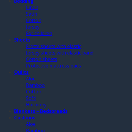
Bedding
Linen
Satin
Cotton
Jersey
For children
Sheets
Frotte sheets with elastic
Jersey sheets with elastic band
Cotton sheets
Protective mattress pads
Quilts
Aloe
Bamboo
Cotton
Softi
Harmony
Blankets – Bedspreads
Cushions
Aloe
Bamboo