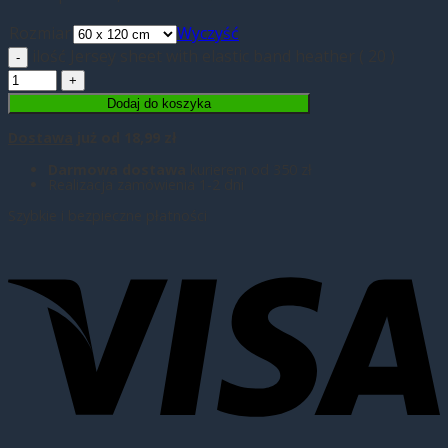
Rozmiar
Wyczyść
ilość Jersey sheet with elastic band heather ( 20 )
Dodaj do koszyka
Dostawa
już od 18,99 zł
Darmowa dostawa
kurierem od 350 zł
Realizacja zamówienia 1-2 dni
Szybkie i bezpieczne płatności