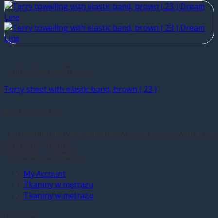
Frotte sheets with elastic
Terry sheet with elastic band, brown ( 23 )
8,00
€
–
23,12
€
Wybierz opcje
Ten produkt ma wiele wariantów. Opcje można wybrać na
stronie produktu
Śledzenie zamówienia
My Account
Tkaniny w metrażu
Tkaniny w metrażu
Właściciel