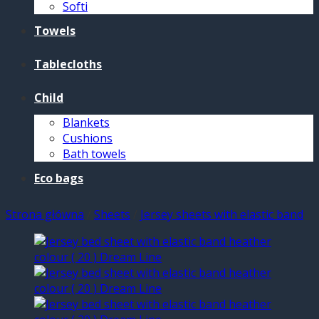
Softi
Towels
Tablecloths
Child
Blankets
Cushions
Bath towels
Eco bags
Strona główna
/
Sheets
/
Jersey sheets with elastic band