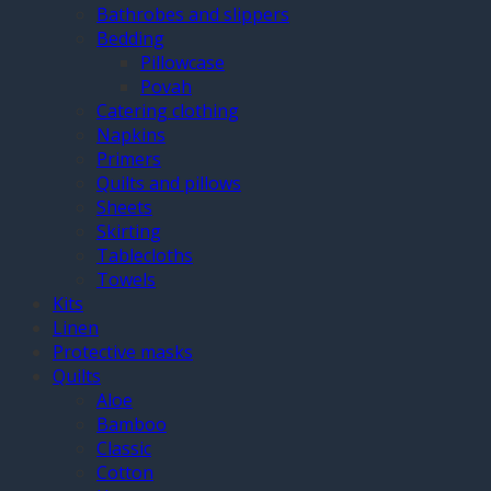
Bathrobes and slippers
Bedding
Pillowcase
Povah
Catering clothing
Napkins
Primers
Quilts and pillows
Sheets
Skirting
Tablecloths
Towels
Kits
Linen
Protective masks
Quilts
Aloe
Bamboo
Classic
Cotton