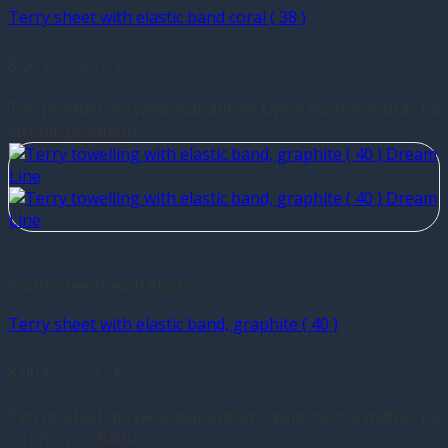
Terry sheet with elastic band coral ( 38 )
8,00
€
–
23,12
€
Wybierz opcje
Ten produkt ma wiele wariantów. Opcje można wybrać na
stronie produktu
Frotte sheets with elastic
Terry sheet with elastic band, graphite ( 40 )
8,00
€
–
23,12
€
Wybierz opcje
Ten produkt ma wiele wariantów. Opcje można wybrać na
stronie produktu