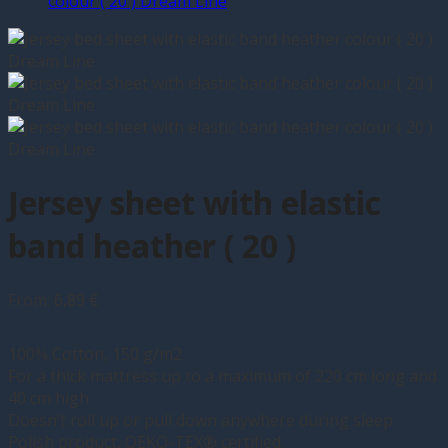
Jersey sheet with elastic
band heather ( 20 )
From:
6,89
€
100% Cotton, 150 g/m2
For a thick mattress up to a maximum of 220 cm long and
40 cm high
Doesn’t roll up or pull down anywhere during sleep
Polish product, OEKO-TEX® certified.