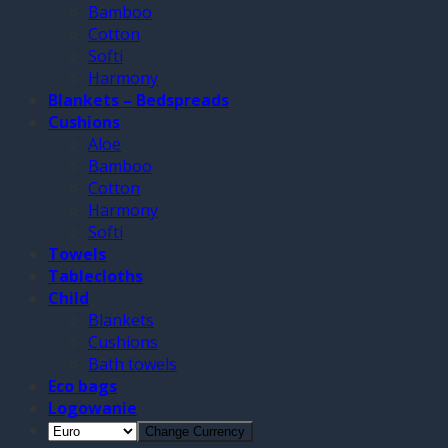
Bamboo
Cotton
Softi
Harmony
Blankets – Bedspreads
Cushions
Aloe
Bamboo
Cotton
Harmony
Softi
Towels
Tablecloths
Child
Blankets
Cushions
Bath towels
Eco bags
Logowanie
Change Currency