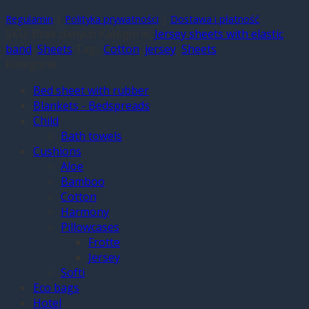
|
|
Regulamin
Polityka prywatności
Dostawa i płatność
SKU:
Brak danych
Kategorie:
Jersey sheets with elastic
band
,
Sheets
Tagi:
Cotton
,
jersey
,
Sheets
Kategorie
Bed sheet with rubber
Blankets - Bedspreads
Child
Bath towels
Cushions
Aloe
Bamboo
Cotton
Harmony
Pillowcases
Frotte
Jersey
Softi
Eco bags
Hotel