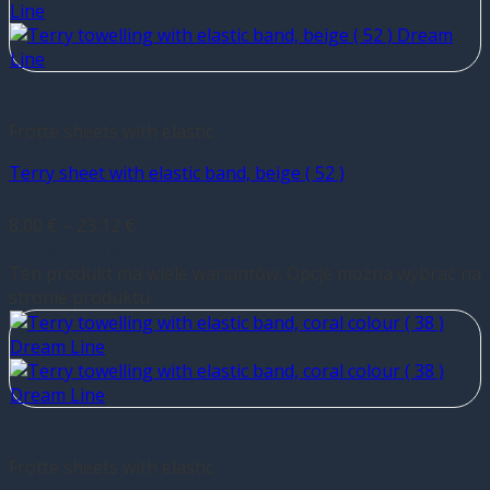
Frotte sheets with elastic
Terry sheet with elastic band, beige ( 52 )
8,00
€
–
23,12
€
Wybierz opcje
Ten produkt ma wiele wariantów. Opcje można wybrać na
stronie produktu
Frotte sheets with elastic