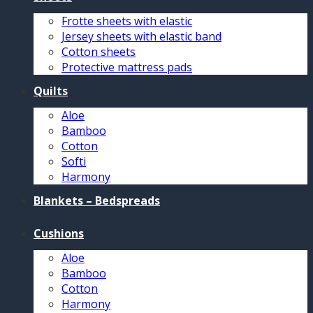
Frotte sheets with elastic
Jersey sheets with elastic band
Cotton sheets
Protective mattress pads
Quilts
Aloe
Bamboo
Cotton
Softi
Harmony
Blankets – Bedspreads
Cushions
Aloe
Bamboo
Cotton
Harmony