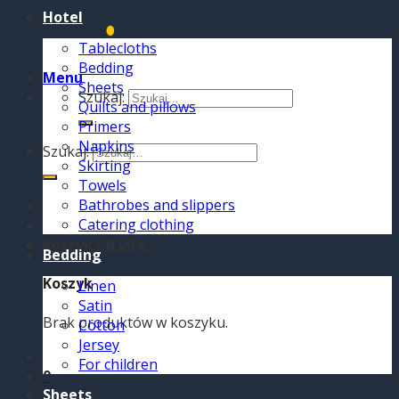
Hotel
Tablecloths
Bedding
Menu
Sheets
Szukaj:
Quilts and pillows
Primers
Napkins
Szukaj:
Skirting
Towels
Bathrobes and slippers
Catering clothing
Koszyk /
0,00
€
0
Bedding
Koszyk
Linen
Satin
Brak produktów w koszyku.
Cotton
Jersey
For children
0
Sheets