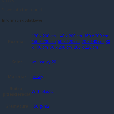
Sewn into the tunnel
Informacje dodatkowe
120 x 200 cm
,
140 x 200 cm
,
160 x 200 cm
,
Rozmiar
180 x 200 cm
,
60 x 120 cm
,
70 x 140 cm
,
80
x 160 cm
,
90 x 200 cm
,
200 x 220 cm
Kolor
wrzosowy 20
Materiał
Jersey
Rodzaj
With elastic
prześcieradła
Gramatura
150 g/m2