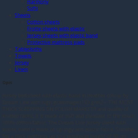
Harmony
Softi
Sheets
Cotton sheets
Frotte sheets with elastic
Jersey sheets with elastic band
Protective mattress pads
Tablecloths
Towels
Jersey
Linen
Opis
Jersey bed sheet with elastic band in heather colour by
Dream Line with high grammage (150 g/m2 – THE MOST
THICK SLEEPPING ON POLISH MARKET!) and quality of
knitted fabric. It is made of soft and pleasant to the touch
100% cotton fabric. The Dream Line Jersey sheet with
elastic band is made of springy and elastic fabric. Suitable
for a thick mattress up to a maximum height of 40 cm