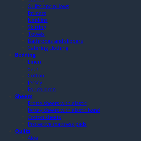
Quilts and pillows
Primers
Napkins
Skirting
Towels
Bathrobes and slippers
Catering clothing
Bedding
Linen
Satin
Cotton
Jersey
For children
Sheets
Frotte sheets with elastic
Jersey sheets with elastic band
Cotton sheets
Protective mattress pads
Quilts
Aloe