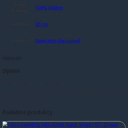
Skład
100% Cotton
tkaniny
Zakładka
30 cm
Gumka
Sewn into the tunnel
Opinie (0)
Opinie
Na razie nie ma opinii o produkcie.
Tylko zalogowani klienci, którzy kupili ten produkt mogą
napisać opinię.
Podobne produkty