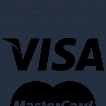
Właścicielem sklepu internetowego textillo.com jest firma
Euro.Plus Sp. z o.o. z siedzibą w Białymstoku (15-521, ul.
Kasztelańska 27), NIP: 9661672304, REGON: 052204127,
KRS 0000642414