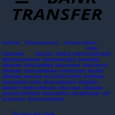
|
|
Regulamin
Polityka prywatności
Dostawa i płatność
SKU:
Baumwoll-Kissenbezug . k9
Kategorie:
Jersey
,
Pillowcases
Tagi:
bed linen
,
bedding
,
bedroom essentials
,
bedroom pillowcase
,
breathable fabric
,
breathable
pillowcase
,
cotton bedding
,
cotton jersey
,
cotton jersey
pillowcase
,
cotton pillowcase
,
cushion cover
,
durable
pillowcase
,
easy care
,
eco-friendly textiles
,
handmade
,
home textiles
,
jersey
,
jersey pillowcase
,
minimalist
bedroom
,
modern bedroom
,
pillow cover
,
pillowcase
,
premium pillowcase
,
sleep comfort
,
soft pillowcase
,
soft
to the touch
,
stretchy pillowcase
Kategorie
Bed sheet with rubber