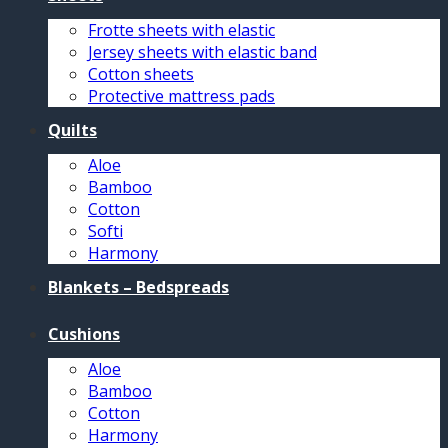
Frotte sheets with elastic
Jersey sheets with elastic band
Cotton sheets
Protective mattress pads
Quilts
Aloe
Bamboo
Cotton
Softi
Harmony
Blankets – Bedspreads
Cushions
Aloe
Bamboo
Cotton
Harmony