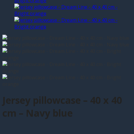
Jersey pillowcase – 40 x 40
cm – Navy blue