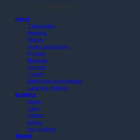
Copyright 2026 ©
textillo.com
Hotel
Tablecloths
Bedding
Sheets
Quilts and pillows
Primers
Napkins
Skirting
Towels
Bathrobes and slippers
Catering clothing
Bedding
Linen
Satin
Cotton
Jersey
For children
Sheets