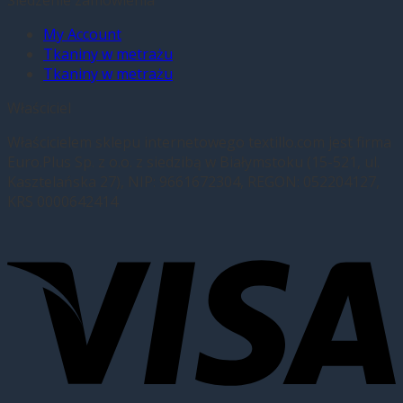
Śledzenie zamówienia
My Account
Tkaniny w metrażu
Tkaniny w metrażu
Właściciel
Właścicielem sklepu internetowego textillo.com jest firma
Euro.Plus Sp. z o.o. z siedzibą w Białymstoku (15-521, ul.
Kasztelańska 27), NIP: 9661672304, REGON: 052204127,
KRS 0000642414