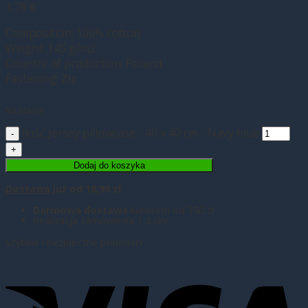
1,78
€
Composition: 100% cotton
Weight: 145 g/m2
Country of production: Poland
Fastening: Zip
Na stanie
ilość Jersey pillowcase - 40 x 40 cm - Navy blue
Dodaj do koszyka
Dostawa
już od 18,99 zł
Darmowa dostawa
kurierem od 350 zł
Realizacja zamówienia 1-2 dni
Szybkie i bezpieczne płatności