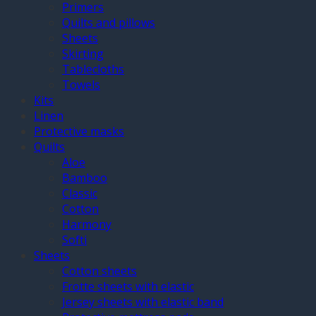
Primers
Quilts and pillows
Sheets
Skirting
Tablecloths
Towels
Kits
Linen
Protective masks
Quilts
Aloe
Bamboo
Classic
Cotton
Harmony
Softi
Sheets
Cotton sheets
Frotte sheets with elastic
Jersey sheets with elastic band