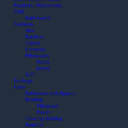
Blankets - Bedspreads
Child
Bath towels
Cushions
Aloe
Bamboo
Cotton
Harmony
Pillowcases
Frotte
Jersey
Softi
Eco bags
Hotel
Bathrobes and slippers
Bedding
Pillowcase
Povah
Catering clothing
Napkins