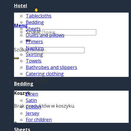
Hotel
Tablecloths
Bedding
Menu
Sheets
Szukaj:
Quilts and pillows
Primers
Napkins
Szukaj:
Skirting
Towels
Bathrobes and slippers
Catering clothing
Koszyk /
0,00
€
0
Bedding
Koszyk
Linen
Satin
Brak produktów w koszyku.
Cotton
Jersey
For children
0
Sheets