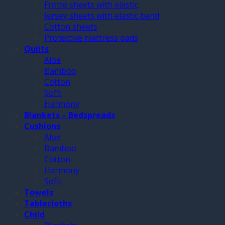
Frotte sheets with elastic
Jersey sheets with elastic band
Cotton sheets
Protective mattress pads
Quilts
Aloe
Bamboo
Cotton
Softi
Harmony
Blankets – Bedspreads
Cushions
Aloe
Bamboo
Cotton
Harmony
Softi
Towels
Tablecloths
Child