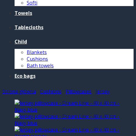
Softi
Towels
Tablecloths
Child
Blankets
Cushions
Bath towels
Eco bags
Strona główna
/
Cushions
/
Pillowcases
/
Jersey