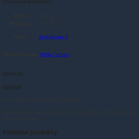
Informacje dodatkowe
Waga
0,01 kg
Wymiary
20 × 20 × 2 cm
Kolor
granatowy 9
Skład tkaniny
100% Cotton
Opinie (0)
Opinie
Na razie nie ma opinii o produkcie.
Tylko zalogowani klienci, którzy kupili ten produkt mogą
napisać opinię.
Podobne produkty