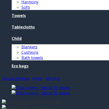
Harmony
Softi
Towels
Tablecloths
Child
Blankets
Cushions
Bath towels
Eco bags
Strona główna
/
Hotel
/
Skirting