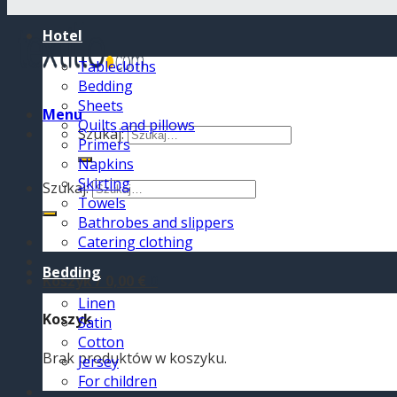
Hotel
Tablecloths
Bedding
Sheets
Menu
Quilts and pillows
Szukaj:
Primers
Napkins
Skirting
Szukaj:
Towels
Bathrobes and slippers
Catering clothing
Bedding
Koszyk /
0,00
€
0
Linen
Koszyk
Satin
Cotton
Brak produktów w koszyku.
Jersey
For children