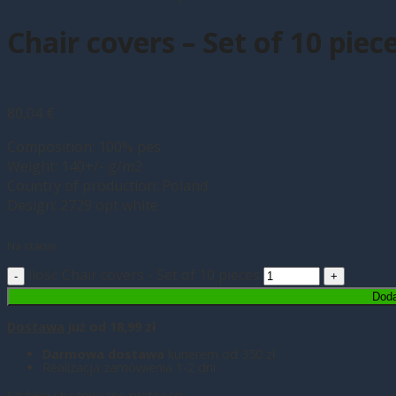
Chair covers – Set of 10 piec
80,04
€
Composition: 100% pes
Weight: 140+/- g/m2
Country of production: Poland
Design: 2729 opt white
Na stanie
ilość Chair covers - Set of 10 pieces
Doda
Dostawa
już od 18,99 zł
Darmowa dostawa
kurierem od 350 zł
Realizacja zamówienia 1-2 dni
Szybkie i bezpieczne płatności