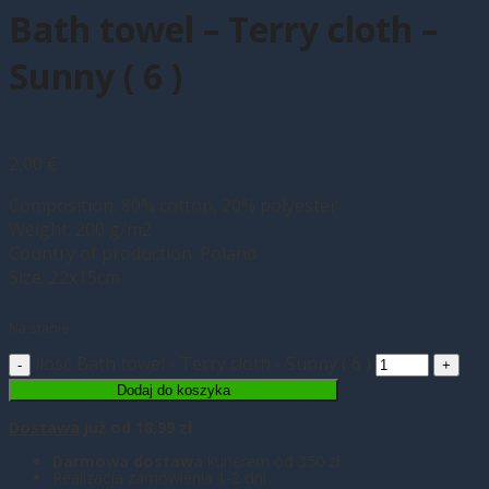
Bath towel – Terry cloth –
Sunny ( 6 )
2,00
€
Composition: 80% cotton, 20% polyester
Weight: 200 g/m2
Country of production: Poland
Size: 22x15cm
Na stanie
ilość Bath towel - Terry cloth - Sunny ( 6 )
Dodaj do koszyka
Dostawa
już od 18,99 zł
Darmowa dostawa
kurierem od 350 zł
Realizacja zamówienia 1-2 dni