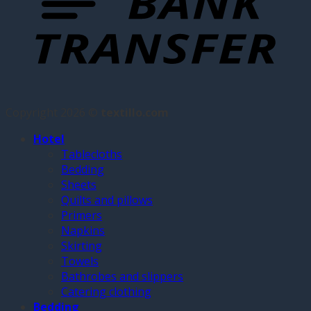
Copyright 2026 ©
textillo.com
Hotel
Tablecloths
Bedding
Sheets
Quilts and pillows
Primers
Napkins
Skirting
Towels
Bathrobes and slippers
Catering clothing
Bedding