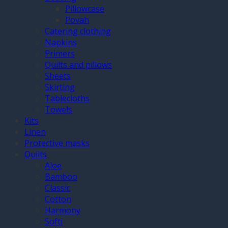
Pillowcase
Povah
Catering clothing
Napkins
Primers
Quilts and pillows
Sheets
Skirting
Tablecloths
Towels
Kits
Linen
Protective masks
Quilts
Aloe
Bamboo
Classic
Cotton
Harmony
Softi