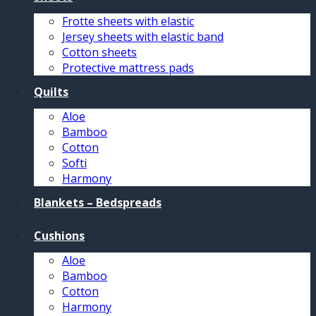
Frotte sheets with elastic
Jersey sheets with elastic band
Cotton sheets
Protective mattress pads
Quilts
Aloe
Bamboo
Cotton
Softi
Harmony
Blankets – Bedspreads
Cushions
Aloe
Bamboo
Cotton
Harmony