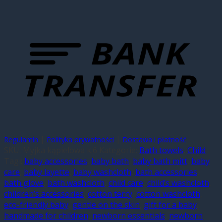
|
|
Regulamin
Polityka prywatności
Dostawa i płatność
SKU:
Myjka kąpielowa k.6
Kategorie:
Bath towels
,
Child
Tagi:
baby accessories
,
baby bath
,
baby bath mitt
,
baby
care
,
baby layette
,
baby washcloth
,
bath accessories
,
bath glove
,
bath washcloth
,
child care
,
child’s washcloth
,
children’s accessories
,
cotton terry
,
cotton washcloth
,
eco-friendly baby
,
gentle on the skin
,
gift for a baby
,
handmade for children
,
newborn essentials
,
newborn