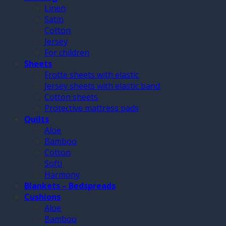
Linen
Satin
Cotton
Jersey
For children
Sheets
Frotte sheets with elastic
Jersey sheets with elastic band
Cotton sheets
Protective mattress pads
Quilts
Aloe
Bamboo
Cotton
Softi
Harmony
Blankets – Bedspreads
Cushions
Aloe
Bamboo