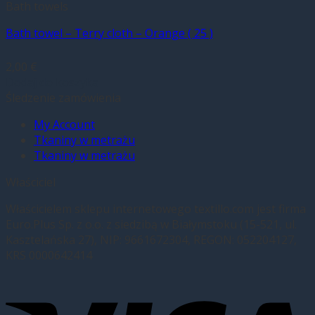
Bath towels
Bath towel – Terry cloth – Orange ( 25 )
2,00
€
Dodaj do koszyka
Śledzenie zamówienia
My Account
Tkaniny w metrażu
Tkaniny w metrażu
Właściciel
Właścicielem sklepu internetowego textillo.com jest firma
Euro.Plus Sp. z o.o. z siedzibą w Białymstoku (15-521, ul.
Kasztelańska 27), NIP: 9661672304, REGON: 052204127,
KRS 0000642414