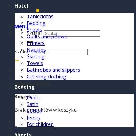
Hotel
Tablecloths
Bedding
Menu
Sheets
Szukaj:
Quilts and pillows
Primers
Napkins
Szukaj:
Skirting
Towels
Bathrobes and slippers
Catering clothing
Koszyk /
0,00
€
0
Bedding
Koszyk
Linen
Satin
Brak produktów w koszyku.
Cotton
Jersey
For children
0
Sheets