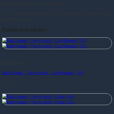
Na razie nie ma opinii o produkcie.
Tylko zalogowani klienci, którzy kupili ten produkt mogą
napisać opinię.
Podobne produkty
Bath towels
Bath towel – Terry cloth – Cornflower ( 10 )
2,00
€
Dodaj do koszyka