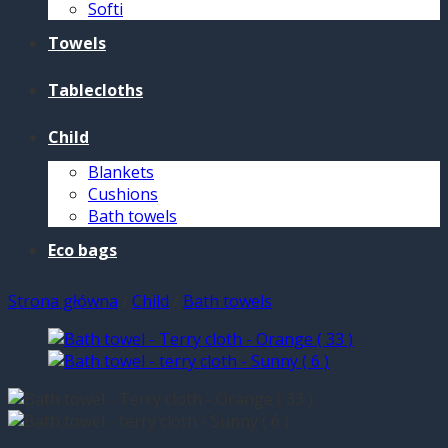
Softi
Towels
Tablecloths
Child
Blankets
Cushions
Bath towels
Eco bags
Strona główna
/
Child
/
Bath towels