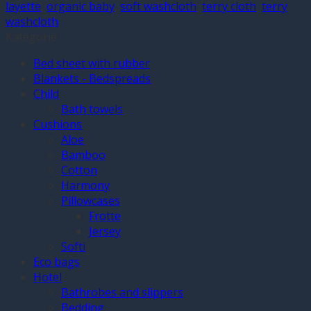
layette
,
organic baby
,
soft washcloth
,
terry cloth
,
terry
washcloth
Kategorie
Bed sheet with rubber
Blankets - Bedspreads
Child
Bath towels
Cushions
Aloe
Bamboo
Cotton
Harmony
Pillowcases
Frotte
Jersey
Softi
Eco bags
Hotel
Bathrobes and slippers
Bedding