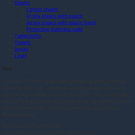
Sheets
Cotton sheets
Frotte sheets with elastic
Jersey sheets with elastic band
Protective mattress pads
Tablecloths
Towels
Jersey
Linen
Opis
The FROTTE bath towel with applique is indispensable
from the first bath. It is made of high-quality soft terry
cloth with an admixture of fluffy cotton. The comfortable
form of the glove will prove useful during baby’s bath, as
well as in everyday care for washing hands and face
during the day.
Extremely soft and gentle
Hypoallergenic, suitable for sensitive skin