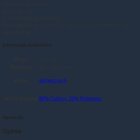
Resistant to odours
Quick-drying
Comfortable glove form
Hook-and-loop system for hanging up the washer for
easy drying
Informacje dodatkowe
Waga
0,02 kg
Wymiary
15 × 15 × 2 cm
Kolor
słoneczny 6
Skład tkaniny
80% Cotton, 20% Polyester
Opinie (0)
Opinie