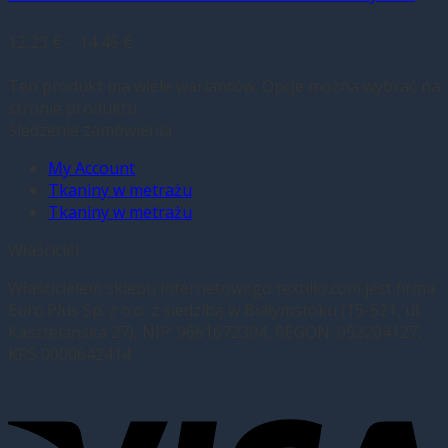
12,23
€
–
14,45
€
Wybierz opcje
Ten produkt ma wiele wariantów. Opcje można wybrać na
stronie produktu
Śledzenie zamówienia
My Account
Tkaniny w metrażu
Tkaniny w metrażu
Właściciel
Właścicielem sklepu internetowego textillo.com jest firma
Euro.Plus Sp. z o.o. z siedzibą w Białymstoku (15-521, ul.
Kasztelańska 27), NIP: 9661672304, REGON: 052204127,
KRS 0000642414