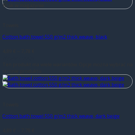
Brak w magazynie
Towels
Cotton bath towel 550 g/m2 thick weave, black
4,89
€
–
7,78
€
Wybierz opcje
Ten produkt ma wiele wariantów. Opcje można wybrać na
stronie produktu
Towels
Cotton bath towel 550 g/m2 thick weave, dark beige
4,89
€
–
7,78
€