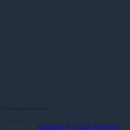
Our towel is made, not coincidentally, from a modern
waffle fabric. Key features of the fabric:
much higher absorbency than standard terry towels
breathable
dries very quickly
holds heat well
is completely safe for children
the towel is made of organic cotton, which makes it kind
to children’s skin
Our towel is ideal for use after a bath at home or on the
beach, and can also be used as a wrap.
A ribbon is sewn onto the top of the towel so that you
can hang it anywhere you like.
Informacje dodatkowe
Rozmiar
100 x 150 cm
,
50 x 100 cm
,
70 x 140 cm