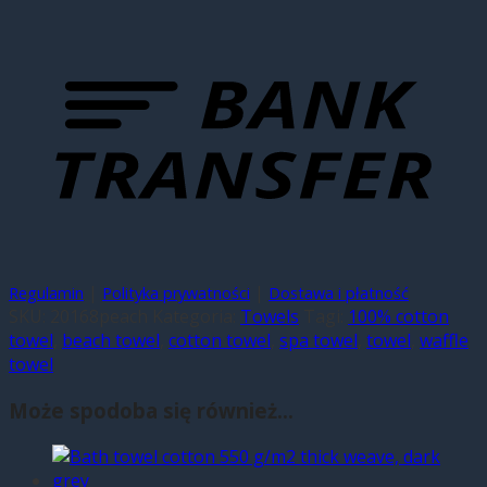
|
|
Regulamin
Polityka prywatności
Dostawa i płatność
SKU:
20168peach
Kategoria:
Towels
Tagi:
100% cotton
towel
,
beach towel
,
cotton towel
,
spa towel
,
towel
,
waffle
towel
Może spodoba się również…