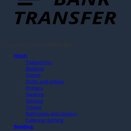
Copyright 2026 ©
textillo.com
Hotel
Tablecloths
Bedding
Sheets
Quilts and pillows
Primers
Napkins
Skirting
Towels
Bathrobes and slippers
Catering clothing
Bedding