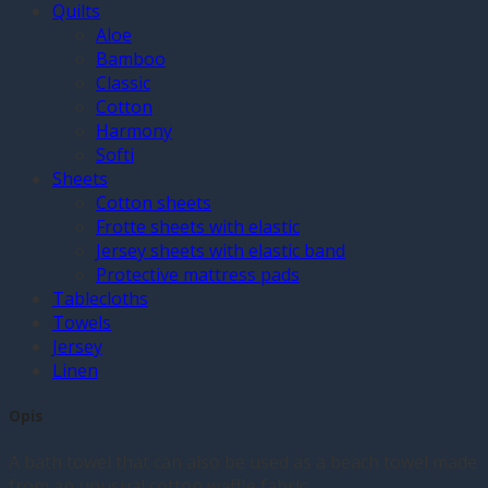
Quilts
Aloe
Bamboo
Classic
Cotton
Harmony
Softi
Sheets
Cotton sheets
Frotte sheets with elastic
Jersey sheets with elastic band
Protective mattress pads
Tablecloths
Towels
Jersey
Linen
Opis
A bath towel that can also be used as a beach towel made
from an unusual cotton waffle fabric.