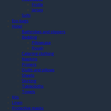
Frotte
Jersey
Softi
Eco bags
Hotel
Bathrobes and slippers
Bedding
Pillowcase
Povah
Catering clothing
Napkins
Primers
Quilts and pillows
Sheets
Skirting
Tablecloths
Towels
Kits
Linen
Protective masks