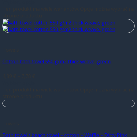
Wybierz opcje
Ten produkt ma wiele wariantów. Opcje można wybrać na
stronie produktu
Towels
Cotton bath towel 550 g/m2 thick weave, green
4,89
€
–
7,78
€
Wybierz opcje
Ten produkt ma wiele wariantów. Opcje można wybrać na
stronie produktu
Towels
Bath towel / beach towel – cotton – Waffle – Dirty Pink