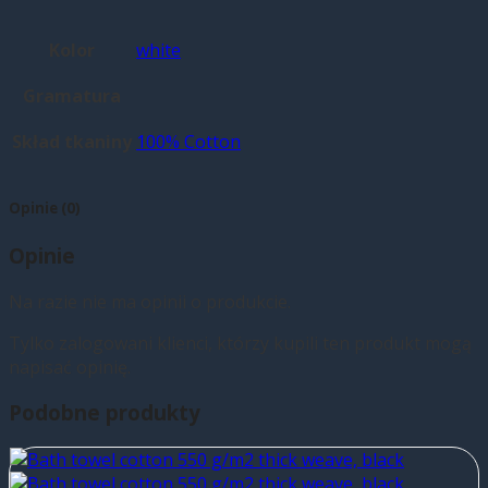
Kolor
white
Gramatura
Skład tkaniny
100% Cotton
Opinie (0)
Opinie
Na razie nie ma opinii o produkcie.
Tylko zalogowani klienci, którzy kupili ten produkt mogą
napisać opinię.
Podobne produkty