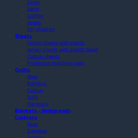
Linen
Satin
Cotton
Jersey
For children
Sheets
Frotte sheets with elastic
Jersey sheets with elastic band
Cotton sheets
Protective mattress pads
Quilts
Aloe
Bamboo
Cotton
Softi
Harmony
Blankets – Bedspreads
Cushions
Aloe
Bamboo
Cotton