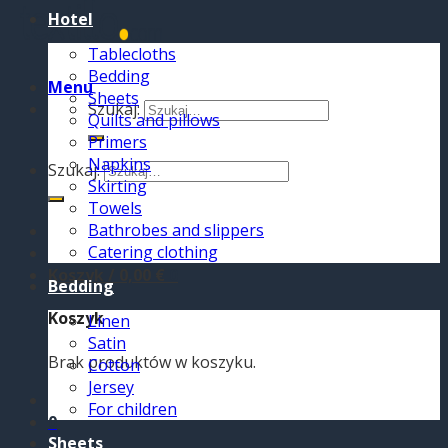
Hotel
Tablecloths
Bedding
Menu
Sheets
Szukaj:
Quilts and pillows
Primers
Napkins
Szukaj:
Skirting
Towels
Bathrobes and slippers
Catering clothing
Koszyk /
0,00
€
0
Bedding
Koszyk
Linen
Satin
Brak produktów w koszyku.
Cotton
Jersey
For children
0
Sheets