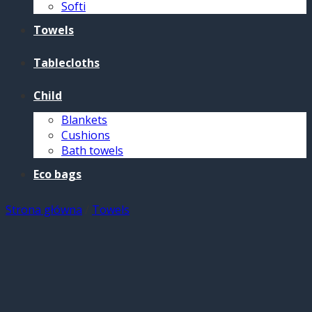
Softi
Towels
Tablecloths
Child
Blankets
Cushions
Bath towels
Eco bags
Strona główna
/
Towels