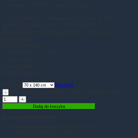
Dimensions: 70x140cm and 100x150cm
Care:
wash by hand or in the washing machine at 30º,
gentle programme, max – 800 rpm spin,
do not use strong washing liquids or detergents
do not bleach
do not tumble dry.
Composition: CO 100%
Weight: 230±12
Weave: Waffle
Weight: 350g/m2
Rozmiar
Wyczyść
ilość Bath / beach towel - cotton - waffle - Peach
Dodaj do koszyka
Dostawa
już od 18,99 zł
Darmowa dostawa
kurierem od 350 zł
Realizacja zamówienia 1-2 dni