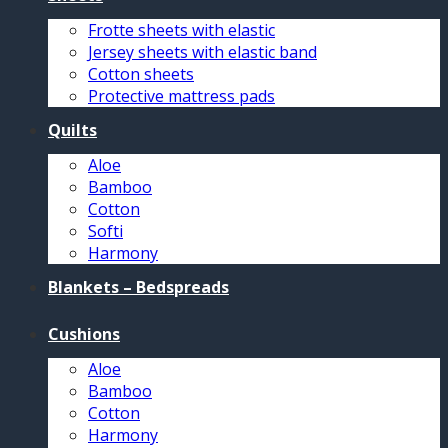
Frotte sheets with elastic
Jersey sheets with elastic band
Cotton sheets
Protective mattress pads
Quilts
Aloe
Bamboo
Cotton
Softi
Harmony
Blankets – Bedspreads
Cushions
Aloe
Bamboo
Cotton
Harmony