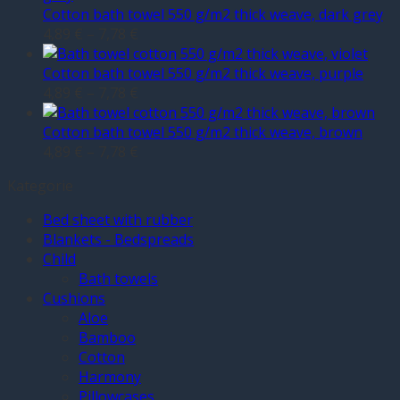
Cotton bath towel 550 g/m2 thick weave, dark grey
4,89
€
–
7,78
€
Cotton bath towel 550 g/m2 thick weave, purple
4,89
€
–
7,78
€
Cotton bath towel 550 g/m2 thick weave, brown
4,89
€
–
7,78
€
Kategorie
Bed sheet with rubber
Blankets - Bedspreads
Child
Bath towels
Cushions
Aloe
Bamboo
Cotton
Harmony
Pillowcases