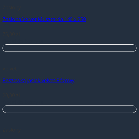
Zasłony
Zasłona Velvet Musztarda 140 x 250
75,00
zł
Dodaj do koszyka
Velvet
Poszewka jasiek velvet Różowy
20,00
zł
Dodaj do koszyka
Zasłony