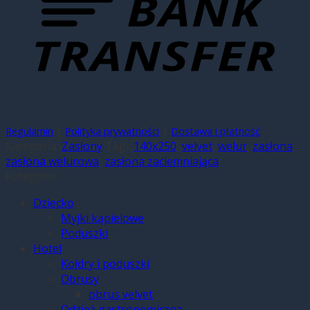
|
|
Regulamin
Polityka prywatności
Dostawa i płatność
Kategoria:
Zasłony
Tagi:
140x250
,
velvet
,
welur
,
zasłona
,
zasłona welurowa
,
zasłona zaciemniająca
Kategorie
Dziecko
Myjki kąpielowe
Poduszki
Hotel
Kołdry i poduszki
Obrusy
obrus velvet
Odzież gastronomiczna