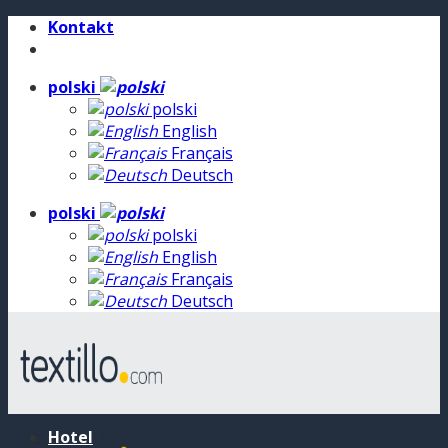
Skip
Kontakt
to
content
polski
polski
English
Français
Deutsch
polski
polski
English
Français
Deutsch
Hotel