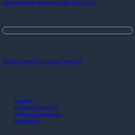
Zasłona Velvet welurowa 140×250 Czarny
75,00
zł
Dodaj do koszyka
Zasłony
Zasłona Velvet Granatowy 140×250
75,00
zł
Dodaj do koszyka
Info
Kontakt
Dostawa i płatność
Polityka prywatności
Regulamin
Śledzenie zamówienia