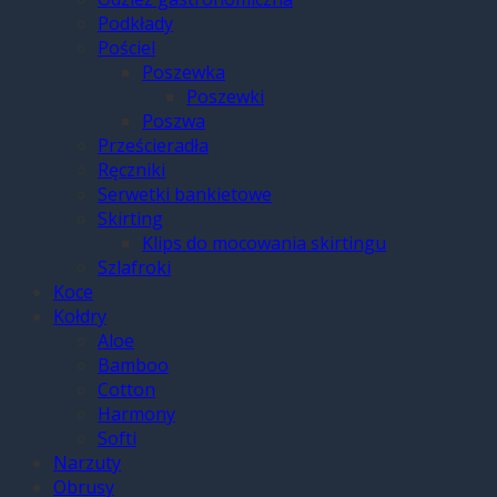
Podkłady
Pościel
Poszewka
Poszewki
Poszwa
Prześcieradła
Ręczniki
Serwetki bankietowe
Skirting
Klips do mocowania skirtingu
Szlafroki
Koce
Kołdry
Aloe
Bamboo
Cotton
Harmony
Softi
Narzuty
Obrusy