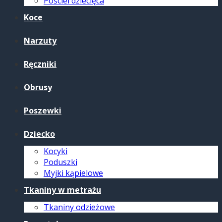
Pościel dziecięca
Koce
Narzuty
Ręczniki
Obrusy
Poszewki
Dziecko
Kocyki
Poduszki
Myjki kąpielowe
Tkaniny w metrażu
Tkaniny odzieżowe