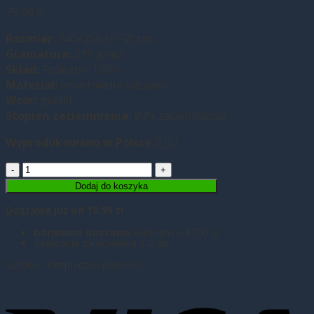
75,00
zł
Rozmiar:
140×250 (+/-2) cm
Gramatura:
215 g/m2
Skł
ad:
Poliester 100%
Materiał:
velvet/welur/aksamit
Wzór:
gładki
Stopień zaciemnienia:
80% zaciemnienia
Wyprodukowano w Polsce
🇵🇱
ilość
Zasłona
Dodaj do koszyka
Velvet
Dostawa
już od 18,99 zł
welurowa
140×250
Darmowa dostawa
kurierem od 350 zł
Realizacja zamówienia 1-2 dni
Szary
Szybkie i bezpieczne płatności