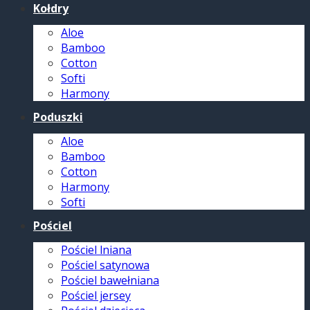
Kołdry
Aloe
Bamboo
Cotton
Softi
Harmony
Poduszki
Aloe
Bamboo
Cotton
Harmony
Softi
Pościel
Pościel lniana
Pościel satynowa
Pościel bawełniana
Pościel jersey