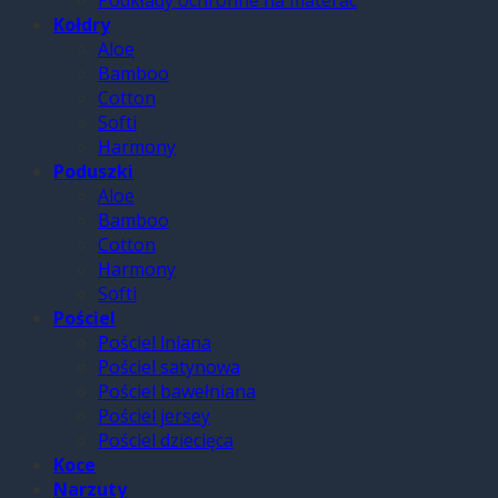
Podkłady ochronne na materac
Kołdry
Aloe
Bamboo
Cotton
Softi
Harmony
Poduszki
Aloe
Bamboo
Cotton
Harmony
Softi
Pościel
Pościel lniana
Pościel satynowa
Pościel bawełniana
Pościel jersey
Pościel dziecięca
Koce
Narzuty