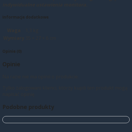
indywidualne ustawienia monitora.
Informacje dodatkowe
Waga
1,3 kg
Wymiary
35 × 27 × 6 cm
Opinie (0)
Opinie
Na razie nie ma opinii o produkcie.
Tylko zalogowani klienci, którzy kupili ten produkt mogą
napisać opinię.
Podobne produkty