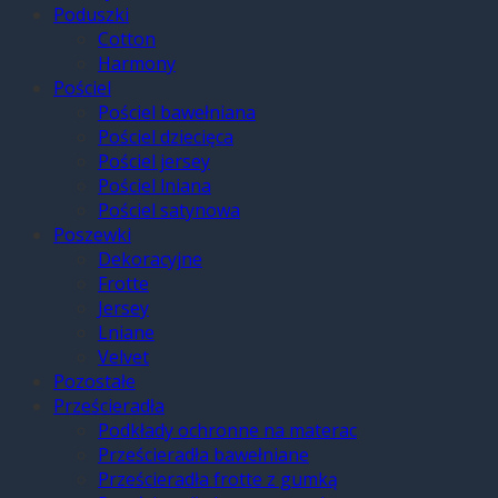
Poduszki
Cotton
Harmony
Pościel
Pościel bawełniana
Pościel dziecięca
Pościel jersey
Pościel lniana
Pościel satynowa
Poszewki
Dekoracyjne
Frotte
Jersey
Lniane
Velvet
Pozostałe
Prześcieradła
Podkłady ochronne na materac
Prześcieradła bawełniane
Prześcieradła frotte z gumką