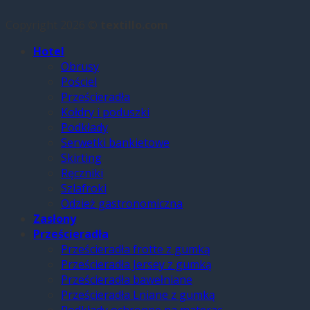
Copyright 2026 ©
textillo.com
Hotel
Obrusy
Pościel
Prześcieradła
Kołdry i poduszki
Podkłady
Serwetki bankietowe
Skirting
Ręczniki
Szlafroki
Odzież gastronomiczna
Zasłony
Prześcieradła
Prześcieradła frotte z gumką
Prześcieradła Jersey z gumką
Prześcieradła bawełniane
Prześcieradła Lniane z gumką