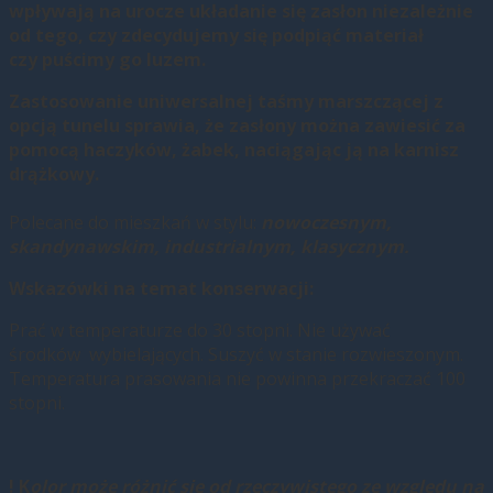
wpły
wają
na urocze ukł
adanie się zasł
on niezależ
nie
od tego, czy zdecydujemy się podpiąć
materiał
czy
puśc
imy go luzem.
Zastosowanie
uniwersalnej taśm
y marszczą
cej
z
opcją
tunelu
sprawia, że
zasł
ony można
zawiesić za
pomocą
haczyków, ż
abek, naciągając ją
na karnisz
drąż
kowy.
Polecane do mieszkań w stylu:
nowoczesnym,
skandynawskim, industrialnym, klasycznym.
Wskazówki na temat konserwacji:
Prać w temperaturze do 30 stopni. Nie używać
środków wybielających. Suszyć w stanie rozwieszonym.
Temperatura prasowania nie powinna przekraczać 100
stopni.
! K
olor może
różnić się od rzeczywistego ze względ
u na