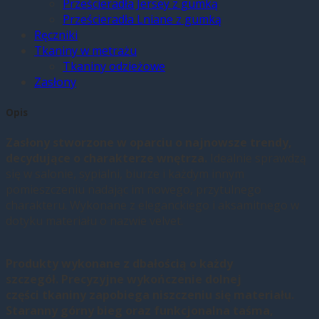
Prześcieradła Jersey z gumką
Prześcieradła Lniane z gumką
Ręczniki
Tkaniny w metrażu
Tkaniny odzieżowe
Zasłony
Opis
Zasłony stworzone w oparciu o najnowsze trendy,
decydujące o charakterze wnętrza.
Idealnie sprawdzą
się w salonie, sypialni, biurze i każdym innym
pomieszczeniu nadając im nowego, przytulnego
charakteru. Wykonane z eleganckiego i aksamitnego w
dotyku materiału o nazwie velvet.
Produkty wykonane z dbałością o każdy
szczegół.
Precyzyjne wykończenie dolnej
części
tkaniny zapobiega niszczeniu się materiał
u.
Staranny górny b
ieg oraz funkcjonalna taśm
a,