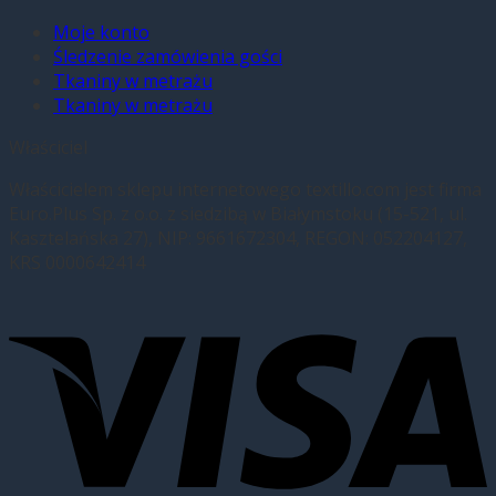
Moje konto
Śledzenie zamówienia gości
Tkaniny w metrażu
Tkaniny w metrażu
Właściciel
Właścicielem sklepu internetowego textillo.com jest firma
Euro.Plus Sp. z o.o. z siedzibą w Białymstoku (15-521, ul.
Kasztelańska 27), NIP: 9661672304, REGON: 052204127,
KRS 0000642414