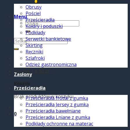
Obrusy
Pościel
Menu
Prześcieradła
Szukaj:
Kołdry i poduszki
Podkłady
Serwetki bankietowe
Szukaj:
Skirting
Ręczniki
Szlafroki
Odzież gastronomiczna
Koszyk /
0,00
zł
0
Zasłony
Koszyk
Prześcieradła
Brak produktów w koszyku.
Prześcieradła frotte z gumką
Prześcieradła Jersey z gumką
Prześcieradła bawełniane
0
Prześcieradła Lniane z gumką
Podkłady ochronne na materac