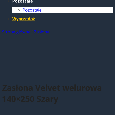
Pozostałe
Pozostałe
Wyprzedaż
Strona główna
/
Zasłony
Zasłona Velvet welurowa
140×250 Szary