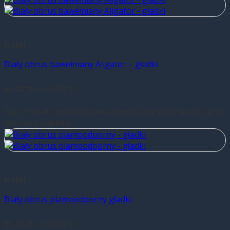
Hotel
Biały obrus bawełniany Aligator – gładki
66,00
zł
–
197,00
zł
Wybierz opcje
Ten produkt ma wiele wariantów. Opcje można wybrać na
stronie produktu
Hotel
Biały obrus plamoodporny gładki
85,00
zł
–
168,00
zł