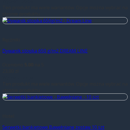
Wybierz opcje
Ten produkt ma wiele wariantów. Opcje można wybrać na
stronie produktu
Ręczniki
Dywanik stopka 650 g/m2 DREAM LINE
Oceniono
5.00
na 5
23,00
zł
Wybierz opcje
Ten produkt ma wiele wariantów. Opcje można wybrać na
stronie produktu
Hotel
Serwetki bankietowe Bawełniane zestaw 10 szt