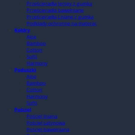
Prześcieradła Jersey z gumką
Prześcieradła bawełniane
Prześcieradła Lniane z gumką
Podkłady ochronne na materac
Kołdry
Aloe
Bamboo
Cotton
Softi
Harmony
Poduszki
Aloe
Bamboo
Cotton
Harmony
Softi
Pościel
Pościel lniana
Pościel satynowa
Pościel bawełniana