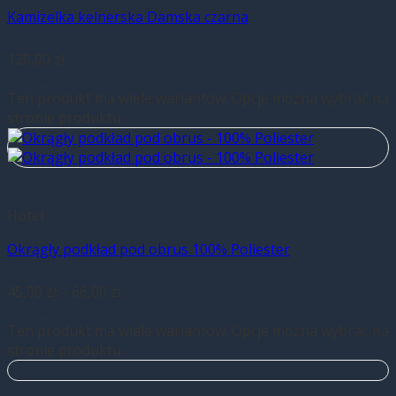
Kamizelka kelnerska Damska czarna
120,00
zł
Wybierz opcje
Ten produkt ma wiele wariantów. Opcje można wybrać na
stronie produktu
Hotel
Okrągły podkład pod obrus 100% Poliester
45,00
zł
–
66,00
zł
Wybierz opcje
Ten produkt ma wiele wariantów. Opcje można wybrać na
stronie produktu