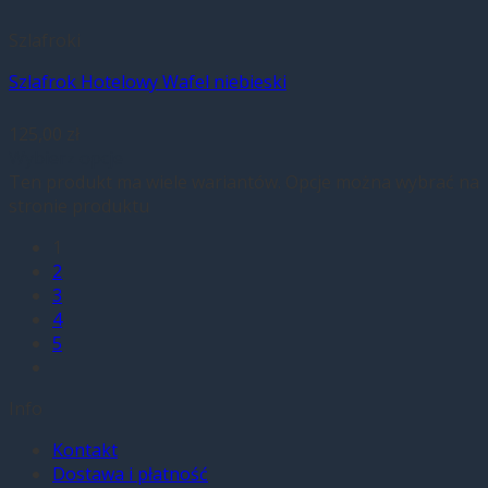
Szlafroki
Szlafrok Hotelowy Wafel niebieski
125,00
zł
Wybierz opcje
Ten produkt ma wiele wariantów. Opcje można wybrać na
stronie produktu
1
2
3
4
5
Info
Kontakt
Dostawa i płatność