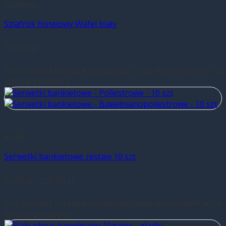
Szlafroki
Szlafrok Hotelowy Wafel biały
125,00
zł
Wybierz opcje
Ten produkt ma wiele wariantów. Opcje można wybrać na
stronie produktu
Hotel
Serwetki bankietowe zestaw 10 szt
92,00
zł
–
225,00
zł
Wybierz opcje
Ten produkt ma wiele wariantów. Opcje można wybrać na
stronie produktu