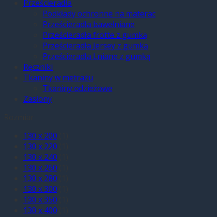
Prześcieradła
Podkłady ochronne na materac
Prześcieradła bawełniane
Prześcieradła frotte z gumką
Prześcieradła Jersey z gumką
Prześcieradła Lniane z gumką
Ręczniki
Tkaniny w metrażu
Tkaniny odzieżowe
Zasłony
Rozmiar
130 x 200
(1)
130 x 220
(1)
130 x 240
(1)
130 x 260
(1)
130 x 280
(1)
130 x 300
(1)
130 x 350
(1)
130 x 400
(1)