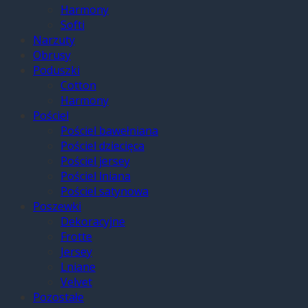
Harmony
Softi
Narzuty
Obrusy
Poduszki
Cotton
Harmony
Pościel
Pościel bawełniana
Pościel dziecięca
Pościel jersey
Pościel lniana
Pościel satynowa
Poszewki
Dekoracyjne
Frotte
Jersey
Lniane
Velvet
Pozostałe