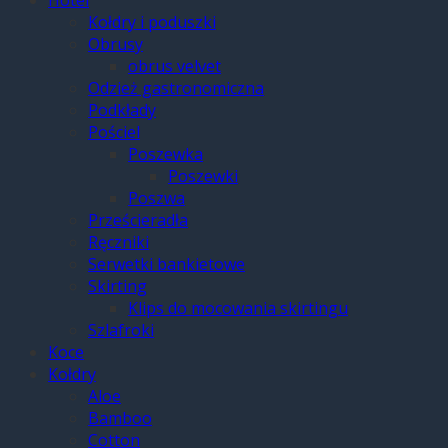
Kołdry i poduszki
Obrusy
obrus velvet
Odzież gastronomiczna
Podkłady
Pościel
Poszewka
Poszewki
Poszwa
Prześcieradła
Ręczniki
Serwetki bankietowe
Skirting
Klips do mocowania skirtingu
Szlafroki
Koce
Kołdry
Aloe
Bamboo
Cotton