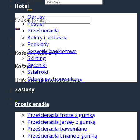
Szukaj:
Hotel
Obrusy
Szukaj:
Pościel
Prześcieradła
Kołdry i poduszki
Podkłady
Serwetki bankietowe
Koszyk /
0,00
zł
0
Skirting
Ręczniki
Koszyk
Szlafroki
Odzież gastronomiczna
Brak produktów w koszyku.
Zasłony
0
Prześcieradła
Prześcieradła frotte z gumką
Prześcieradła Jersey z gumką
Prześcieradła bawełniane
Prześcieradła Lniane z gumką