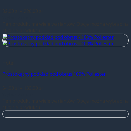
82,00
zł
–
220,00
zł
Wybierz opcje
Ten produkt ma wiele wariantów. Opcje można wybrać na
stronie produktu
Hotel
Prostokątny podkład pod obrus 100% Poliester
54,00
zł
–
133,00
zł
Wybierz opcje
Ten produkt ma wiele wariantów. Opcje można wybrać na
stronie produktu