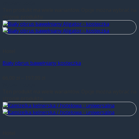
Wybierz opcje
Ten produkt ma wiele wariantów. Opcje można wybrać na
stronie produktu
Hotel
Biały obrus bawełniany kosteczka
66,00
zł
–
197,00
zł
Wybierz opcje
Ten produkt ma wiele wariantów. Opcje można wybrać na
stronie produktu
Hotel