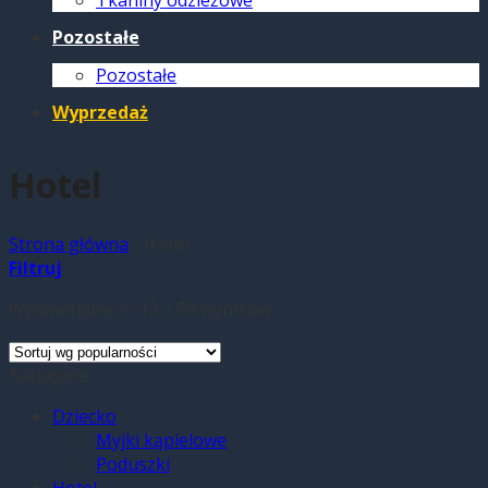
Tkaniny odzieżowe
Pozostałe
Pozostałe
Wyprzedaż
Hotel
Strona główna
/
Hotel
Filtruj
Wyświetlanie 1–12 z 58 wyników
Kategorie
Dziecko
Myjki kąpielowe
Poduszki
Hotel