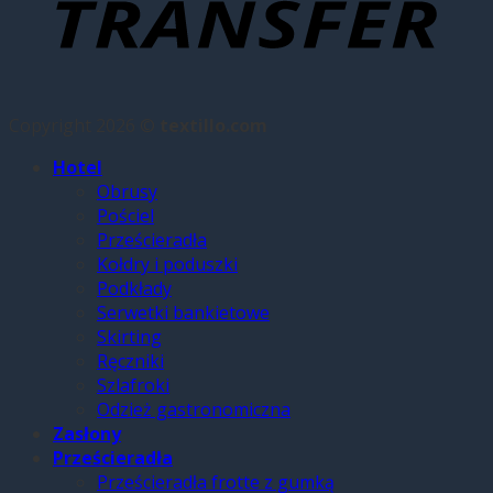
Copyright 2026 ©
textillo.com
Hotel
Obrusy
Pościel
Prześcieradła
Kołdry i poduszki
Podkłady
Serwetki bankietowe
Skirting
Ręczniki
Szlafroki
Odzież gastronomiczna
Zasłony
Prześcieradła
Prześcieradła frotte z gumką