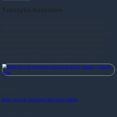
Tekstylia hotelowe
Jesteś właścicielem hotelu i chcesz zaopatrzyć się w
najlepsze wyposażenie? Znajdziesz tu wszystko czego
potrzebujesz. Oferujemy bogaty asortyment najwyższej
jakości produktów. Najnowocześniejsze i najlepsze
tekstylia do hoteli, apartamentów, hosteli, ośrodków
wypoczynkowych oraz B&B. Sprawdź, co mamy Ci do
zaoferowania i zadbaj o zadowolenie swoich gości.
Ręczniki
Biały ręcznik hotelowy 500 g/m2 gładki
23,00
zł
–
39,00
zł