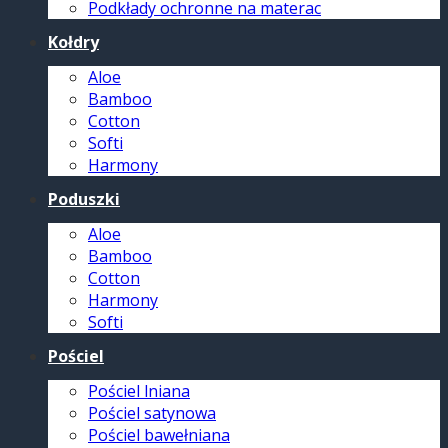
Podkłady ochronne na materac
Kołdry
Aloe
Bamboo
Cotton
Softi
Harmony
Poduszki
Aloe
Bamboo
Cotton
Harmony
Softi
Pościel
Pościel lniana
Pościel satynowa
Pościel bawełniana