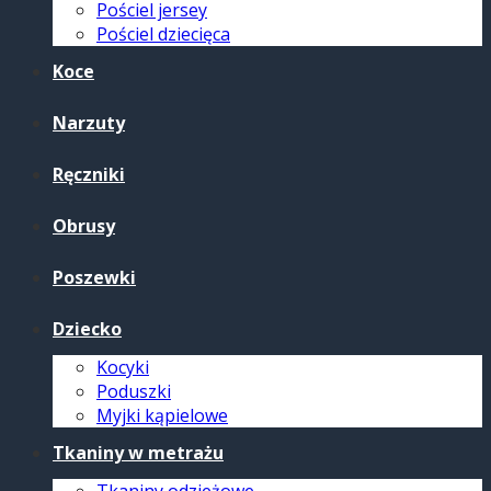
Pościel jersey
Pościel dziecięca
Koce
Narzuty
Ręczniki
Obrusy
Poszewki
Dziecko
Kocyki
Poduszki
Myjki kąpielowe
Tkaniny w metrażu