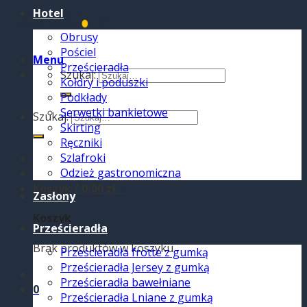
Hotel
Obrusy
Pościel
Menu
Prześcieradła
Szukaj:
Kołdry i poduszki
Podkłady
Serwetki bankietowe
Szukaj:
Skirting
Ręczniki
Szlafroki
Odzież gastronomiczna
Koszyk /
0,00
zł
0
Zasłony
Koszyk
Prześcieradła
Brak produktów w koszyku.
Prześcieradła frotte z gumką
Prześcieradła Jersey z gumką
Prześcieradła bawełniane
0
Prześcieradła Lniane z gumką