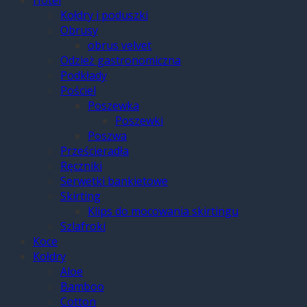
Kołdry i poduszki
Obrusy
obrus velvet
Odzież gastronomiczna
Podkłady
Pościel
Poszewka
Poszewki
Poszwa
Prześcieradła
Ręczniki
Serwetki bankietowe
Skirting
Klips do mocowania skirtingu
Szlafroki
Koce
Kołdry
Aloe
Bamboo
Cotton