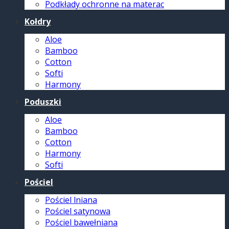
Podkłady ochronne na materac
Kołdry
Aloe
Bamboo
Cotton
Softi
Harmony
Poduszki
Aloe
Bamboo
Cotton
Harmony
Softi
Pościel
Pościel lniana
Pościel satynowa
Pościel bawełniana