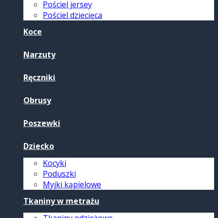
Pościel jersey
Pościel dziecięca
Koce
Narzuty
Ręczniki
Obrusy
Poszewki
Dziecko
Kocyki
Poduszki
Myjki kąpielowe
Tkaniny w metrażu