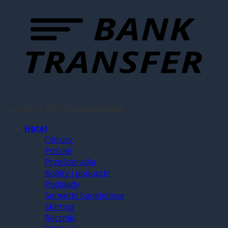
Copyright 2026 ©
textillo.com
Hotel
Obrusy
Pościel
Prześcieradła
Kołdry i poduszki
Podkłady
Serwetki bankietowe
Skirting
Ręczniki