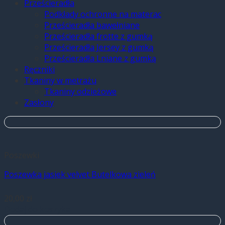
Prześcieradła
Podkłady ochronne na materac
Prześcieradła bawełniane
Prześcieradła frotte z gumką
Prześcieradła Jersey z gumką
Prześcieradła Lniane z gumką
Ręczniki
Tkaniny w metrażu
Tkaniny odzieżowe
Zasłony
Poszewki
Poszewka jasiek velvet Butelkowa zieleń
20,00
zł
Dodaj do koszyka