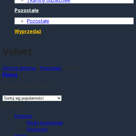
Tkaniny odzieżowe
Pozostałe
Pozostałe
Wyprzedaż
Velvet
Strona główna
/
Poszewki
/
Velvet
Filtruj
Showing all 8 results
Kategorie
Dziecko
Myjki kąpielowe
Poduszki
Hotel