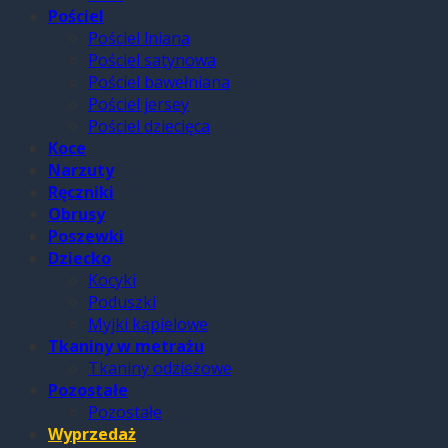
Pościel
Pościel lniana
Pościel satynowa
Pościel bawełniana
Pościel jersey
Pościel dziecięca
Koce
Narzuty
Ręczniki
Obrusy
Poszewki
Dziecko
Kocyki
Poduszki
Myjki kąpielowe
Tkaniny w metrażu
Tkaniny odzieżowe
Pozostałe
Pozostałe
Wyprzedaż