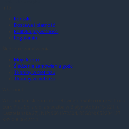
Dodaj do koszyka
Info
Kontakt
Dostawa i płatność
Polityka prywatności
Regulamin
Śledzenie zamówienia
Moje konto
Śledzenie zamówienia gości
Tkaniny w metrażu
Tkaniny w metrażu
Właściciel
Właścicielem sklepu internetowego textillo.com jest firma
Euro.Plus Sp. z o.o. z siedzibą w Białymstoku (15-521, ul.
Kasztelańska 27), NIP: 9661672304, REGON: 052204127,
KRS 0000642414