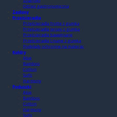
Szlafroki
Odzież gastronomiczna
Zasłony
Prześcieradła
Prześcieradła frotte z gumką
Prześcieradła Jersey z gumką
Prześcieradła bawełniane
Prześcieradła Lniane z gumką
Podkłady ochronne na materac
Kołdry
Aloe
Bamboo
Cotton
Softi
Harmony
Poduszki
Aloe
Bamboo
Cotton
Harmony
Softi