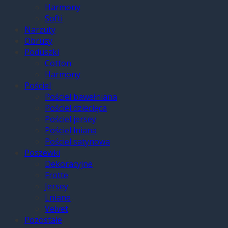
Harmony
Softi
Narzuty
Obrusy
Poduszki
Cotton
Harmony
Pościel
Pościel bawełniana
Pościel dziecięca
Pościel jersey
Pościel lniana
Pościel satynowa
Poszewki
Dekoracyjne
Frotte
Jersey
Lniane
Velvet
Pozostałe