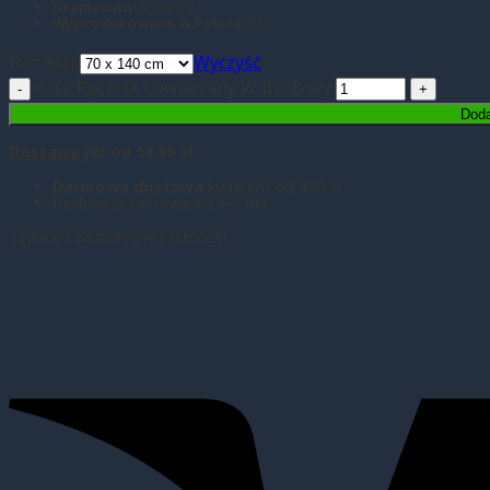
Gramatura:
350g/m2
Wyprodukowano w Polsce
🇵🇱
Rozmiar
Wyczyść
ilość Ręcznik bawełniany Wafel Biały
Doda
Dostawa
już od 18,99 zł
Darmowa dostawa
kurierem od 350 zł
Realizacja zamówienia 1-2 dni
Szybkie i bezpieczne płatności