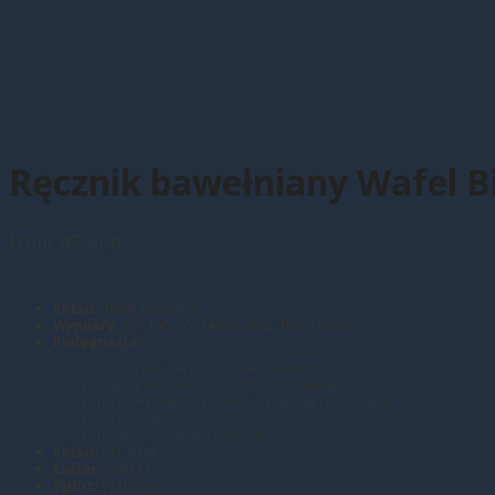
Ręcznik bawełniany Wafel B
From:
45,00
zł
Skład:
100% bawełna
Wymiary:
50×100, 70x140cm oraz 100x150cm
Pielęgnacja:
prać ręcznie lub w pralce w temperaturze 30º,
program delikatny, max – 800 obr. wirowanie,
nie używać mocnych płynów do płukania i detergentów
nie wybielać,
nie suszyć w suszarce bębnowej.
Skład:
CO 100%
Ciężar:
230±12
Splot:
Waflowy