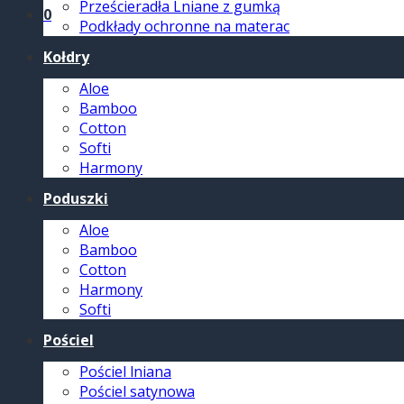
Prześcieradła Lniane z gumką
0
Podkłady ochronne na materac
Kołdry
Aloe
Bamboo
Cotton
Softi
Harmony
Poduszki
Aloe
Bamboo
Cotton
Harmony
Softi
Pościel
Pościel lniana
Pościel satynowa