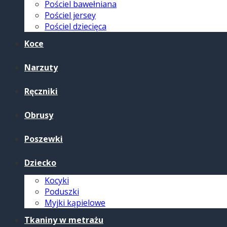
Pościel bawełniana
Pościel jersey
Pościel dziecięca
Koce
Narzuty
Ręczniki
Obrusy
Poszewki
Dziecko
Kocyki
Poduszki
Myjki kąpielowe
Tkaniny w metrażu