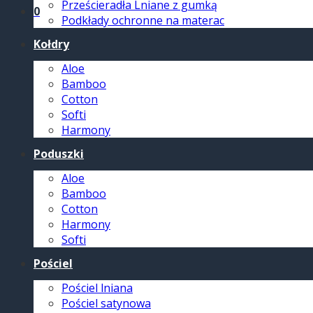
Prześcieradła Lniane z gumką
0
Podkłady ochronne na materac
Kołdry
Aloe
Bamboo
Cotton
Softi
Harmony
Poduszki
Aloe
Bamboo
Cotton
Harmony
Softi
Pościel
Pościel lniana
Pościel satynowa