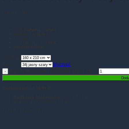
From:
67,00
zł
100%
bawełna – satyna
,
gramatura
125g/m2,
bez gumki
temperatura prania
60°C
produkt POLSKI
Rozmiar
Kolor
Wyczyść
ilość Prześcieradło satynowe Jasno Szare
Doda
Dostawa
już od 18,99 zł
Darmowa dostawa
kurierem od 350 zł
Realizacja zamówienia 1-2 dni
Szybkie i bezpieczne płatności