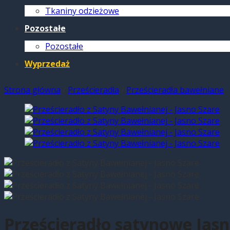
Tkaniny odzieżowe
Pozostałe
Pozostałe
Wyprzedaż
Strona główna
/
Prześcieradła
/
Prześcieradła bawełniane
Prześcieradło satynowe Jasn