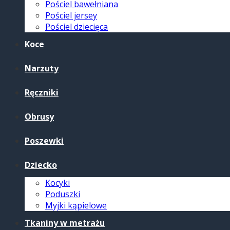
Pościel bawełniana
Pościel jersey
Pościel dziecięca
Koce
Narzuty
Ręczniki
Obrusy
Poszewki
Dziecko
Kocyki
Poduszki
Myjki kąpielowe
Tkaniny w metrażu