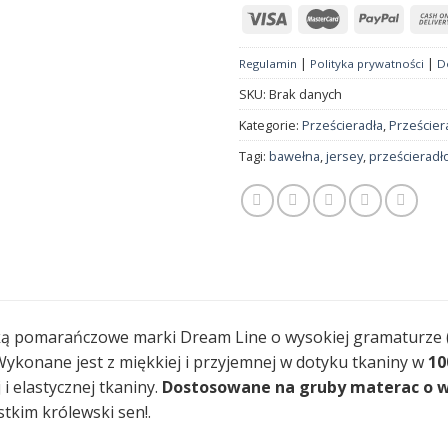
|
|
Regulamin
Polityka prywatności
D
SKU:
Brak danych
Kategorie:
Prześcieradła
,
Prześcier
Tagi:
bawełna
,
jersey
,
prześcieradł
mką pomarańczowe marki Dream Line o wysokiej gramaturze 
. Wykonane jest z miękkiej i przyjemnej w dotyku tkaniny w
10
i elastycznej tkaniny.
Dostosowane na gruby materac o w
tkim królewski sen!.