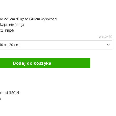
nie
220 cm
długości i
40 cm
wysokości
ija i nie ściąga
KO-TEX®
WYCZYŚĆ
z gumką pomarańczowe ( 25 ) Dream Line
Dodaj do koszyka
m od 350 zł
i