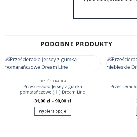
PODOBNE PRODUKTY
PRZEŚCIERADŁA
Prześcieradło Jersey z gumką
Prześcieradło
pomarańczowe ( 1 ) Dream Line
31,00
zł
–
90,00
zł
Wybierz opcje
Ten
produkt
ma