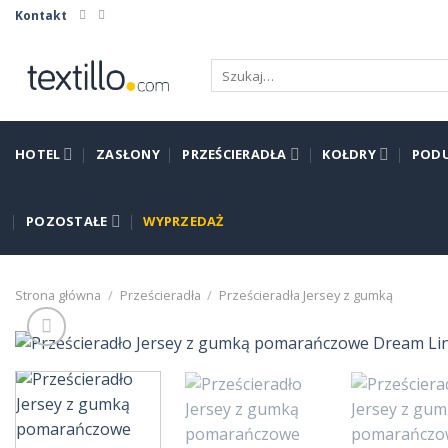
Skip
Kontakt
to
content
Szukaj:
HOTEL
ZASŁONY
PRZEŚCIERADŁA
KOŁDRY
PODU
POZOSTAŁE
WYPRZEDAŻ
Strona główna
/
Prześcieradła
/
Prześcieradła Jersey z gumką