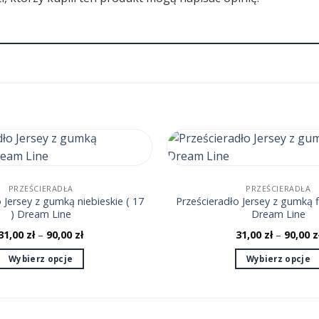
PRZEŚCIERADŁA
PRZEŚCIERADŁA
 Jersey z gumką niebieskie ( 17
Prześcieradło Jersey z gumką f
) Dream Line
Dream Line
31,00
zł
–
90,00
zł
31,00
zł
–
90,00
z
Wybierz opcje
Wybierz opcje
Ten
Ten
produkt
produkt
ma
ma