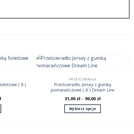
PRZEŚCIERADŁA
ioletowe ( 8 )
Prześcieradło Jersey z gumką
pomarańczowe ( 6 ) Dream Line
ł
31,00
zł
–
90,00
zł
Wybierz opcje
Ten
produkt
ma