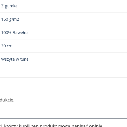
Z gumką
150 g/m2
100% Bawełna
30 cm
Wszyta w tunel
dukcie.
i, którzy kupili ten produkt mogą napisać opinię.