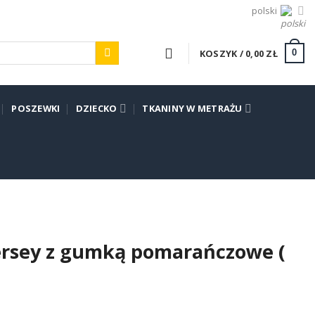
polski
KOSZYK /
0,00
ZŁ
0
POSZEWKI
DZIECKO
TKANINY W METRAŻU
Jersey z gumką pomarańczowe (
e