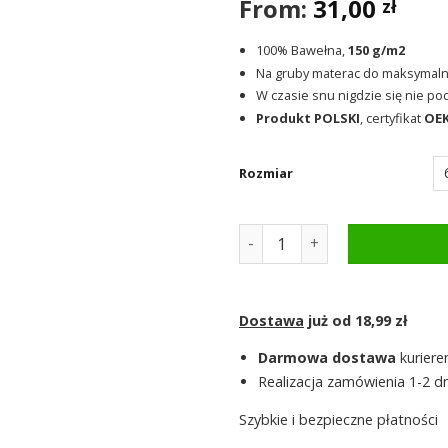
From:
31,00
zł
100% Bawełna,
150 g/m2
Na gruby materac do maksymal
W czasie snu nigdzie się nie podw
Produkt POLSKI
, certyfikat
OE
Rozmiar
ilość Prześcieradło Jersey 
Dostawa
już od 18,99 zł
Darmowa dostawa
kuriere
Realizacja zamówienia 1-2 dn
Szybkie i bezpieczne płatności