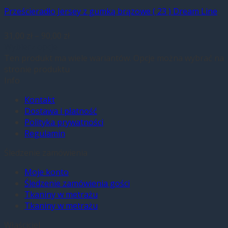
Prześcieradło Jersey z gumką brązowe ( 23 ) Dream Line
31,00
zł
–
90,00
zł
Wybierz opcje
Ten produkt ma wiele wariantów. Opcje można wybrać na
stronie produktu
Info
Kontakt
Dostawa i płatność
Polityka prywatności
Regulamin
Śledzenie zamówienia
Moje konto
Śledzenie zamówienia gości
Tkaniny w metrażu
Tkaniny w metrażu
Właściciel