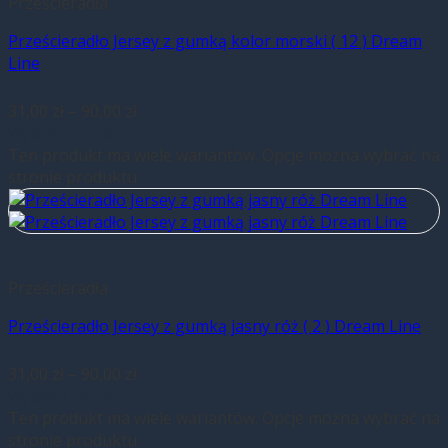
Prześcieradła
Prześcieradło Jersey z gumką kolor morski ( 12 ) Dream
Line
31,00
zł
–
90,00
zł
Wybierz opcje
Ten produkt ma wiele wariantów. Opcje można wybrać na
stronie produktu
Prześcieradła
Prześcieradło Jersey z gumką jasny róż ( 2 ) Dream Line
31,00
zł
–
90,00
zł
Wybierz opcje
Ten produkt ma wiele wariantów. Opcje można wybrać na
stronie produktu