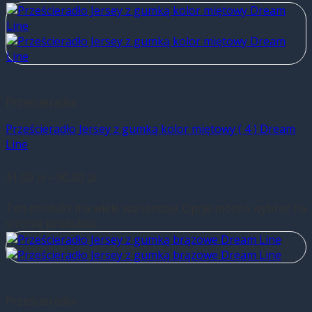
Prześcieradła
Prześcieradło Jersey z gumką kolor miętowy ( 4 ) Dream
Line
31,00
zł
–
90,00
zł
Wybierz opcje
Ten produkt ma wiele wariantów. Opcje można wybrać na
stronie produktu
Prześcieradła