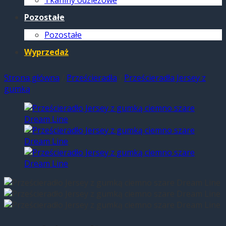
Tkaniny odzieżowe
Pozostałe
Pozostałe
Wyprzedaż
Strona główna
/
Prześcieradła
/
Prześcieradła Jersey z
gumką