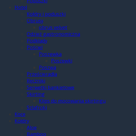
Poduszki
Hotel
Kołdry i poduszki
Obrusy
obrus velvet
Odzież gastronomiczna
Podkłady
Pościel
Poszewka
Poszewki
Poszwa
Prześcieradła
Ręczniki
Serwetki bankietowe
Skirting
Klips do mocowania skirtingu
Szlafroki
Koce
Kołdry
Aloe
Bamboo