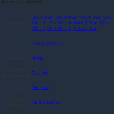
Informacje dodatkowe
60 x 120 cm
,
70 x 140 cm
,
80 x 160 cm
,
90 x
Rozmiar
200 cm
,
120 x 200 cm
,
140 x 200 cm
,
160 x
200 cm
,
180 x 200 cm
,
200 x 220 cm
Kolor
ciemny szary 34c
Materiał
Jersey
Rodzaj
Z gumką
prześcieradła
Gramatura
150 g/m2
Skład
100% Bawełna
tkaniny