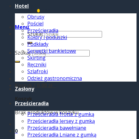
Hotel
Obrusy
Pościel
Menu
Prześcieradła
Szukaj:
Kołdry i poduszki
Podkłady
Serwetki bankietowe
Szukaj:
Skirting
Ręczniki
Szlafroki
Odzież gastronomiczna
Koszyk /
0,00
zł
0
Zasłony
Koszyk
Prześcieradła
Brak produktów w koszyku.
Prześcieradła frotte z gumką
Prześcieradła Jersey z gumką
Prześcieradła bawełniane
0
Prześcieradła Lniane z gumką