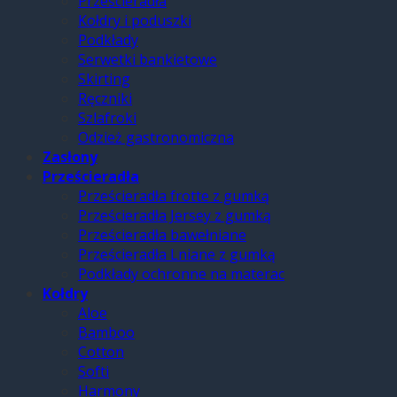
Prześcieradła
Kołdry i poduszki
Podkłady
Serwetki bankietowe
Skirting
Ręczniki
Szlafroki
Odzież gastronomiczna
Zasłony
Prześcieradła
Prześcieradła frotte z gumką
Prześcieradła Jersey z gumką
Prześcieradła bawełniane
Prześcieradła Lniane z gumką
Podkłady ochronne na materac
Kołdry
Aloe
Bamboo
Cotton
Softi
Harmony