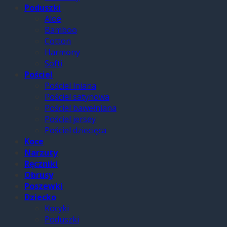
Poduszki
Aloe
Bamboo
Cotton
Harmony
Softi
Pościel
Pościel lniana
Pościel satynowa
Pościel bawełniana
Pościel jersey
Pościel dziecięca
Koce
Narzuty
Ręczniki
Obrusy
Poszewki
Dziecko
Kocyki
Poduszki