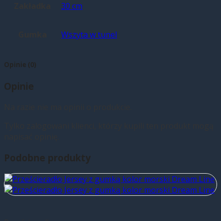
Zakładka
30 cm
Gumka
Wszyta w tunel
Opinie (0)
Opinie
Na razie nie ma opinii o produkcie.
Tylko zalogowani klienci, którzy kupili ten produkt mogą
napisać opinię.
Podobne produkty