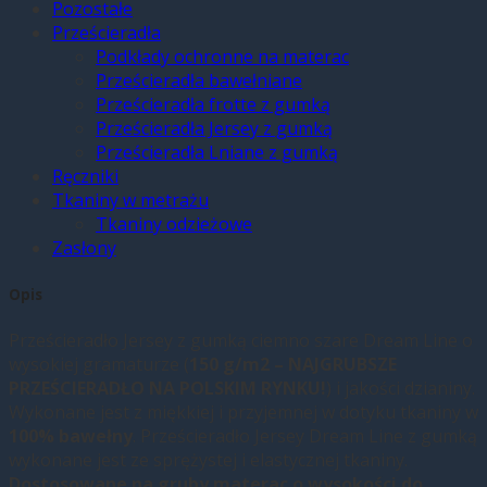
Pozostałe
Prześcieradła
Podkłady ochronne na materac
Prześcieradła bawełniane
Prześcieradła frotte z gumką
Prześcieradła Jersey z gumką
Prześcieradła Lniane z gumką
Ręczniki
Tkaniny w metrażu
Tkaniny odzieżowe
Zasłony
Opis
Prześcieradło Jersey z gumką ciemno szare Dream Line o
wysokiej gramaturze (
150 g/m2 – NAJGRUBSZE
PRZEŚCIERADŁO NA POLSKIM RYNKU!
) i jakości dzianiny.
Wykonane jest z miękkiej i przyjemnej w dotyku tkaniny w
100% bawełny
. Prześcieradło Jersey Dream Line z gumką
wykonane jest ze sprężystej i elastycznej tkaniny.
Dostosowane na gruby materac o wysokości do