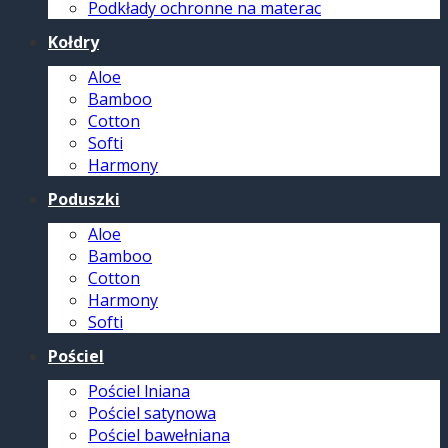
Podkłady ochronne na materac
Kołdry
Aloe
Bamboo
Cotton
Softi
Harmony
Poduszki
Aloe
Bamboo
Cotton
Harmony
Softi
Pościel
Pościel lniana
Pościel satynowa
Pościel bawełniana