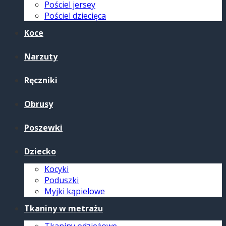
Pościel jersey
Pościel dziecięca
Koce
Narzuty
Ręczniki
Obrusy
Poszewki
Dziecko
Kocyki
Poduszki
Myjki kąpielowe
Tkaniny w metrażu