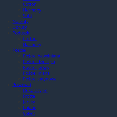
Cotton
Harmony
Softi
Narzuty
Obrusy
Poduszki
Cotton
Harmony
Pościel
Pościel bawełniana
Pościel dziecięca
Pościel jersey
Pościel lniana
Pościel satynowa
Poszewki
Dekoracyjne
Frotte
Jersey
Lniane
Velvet