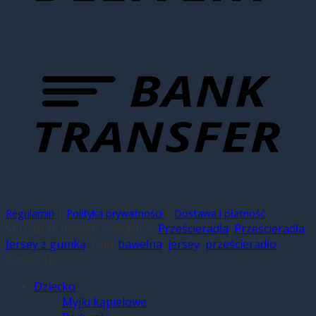
|
|
Regulamin
Polityka prywatności
Dostawa i płatność
SKU:
Brak danych
Kategorie:
Prześcieradła
,
Prześcieradła
Jersey z gumką
Tagi:
bawełna
,
jersey
,
prześcieradło
Kategorie
Dziecko
Myjki kąpielowe