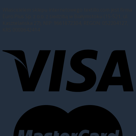
Właścicielem sklepu internetowego textillo.com jest firma
Euro.Plus Sp. z o.o. z siedzibą w Białymstoku (15-521, ul.
Kasztelańska 27), NIP: 9661672304, REGON: 052204127,
KRS 0000642414