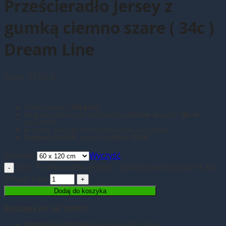
Prześcieradło Jersey z
gumką ciemno szare ( 34c )
Dream Line
From:
31,00
zł
100% Bawełna,
150 g/m2
Na gruby materac do maksymalnie
220 cm
długości i
40 cm
wysokości
W czasie snu nigdzie się nie podwija i nie ściąga
Produkt POLSKI
, certyfikat
OEKO-TEX®
Rozmiar
Wyczyść
ilość Prześcieradło Jersey z gumką ciemno szare ( 34c )
Dream Line
Dodaj do koszyka
Dostawa
już od 18,99 zł
Darmowa dostawa
kurierem od 350 zł