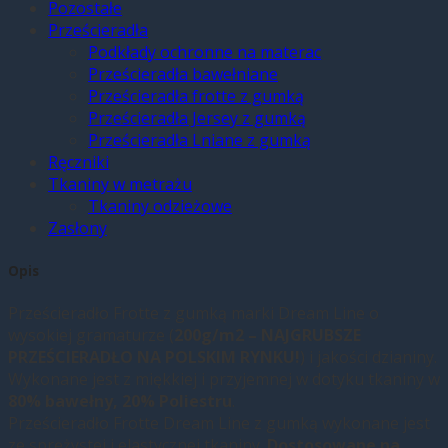
Pozostałe
Prześcieradła
Podkłady ochronne na materac
Prześcieradła bawełniane
Prześcieradła frotte z gumką
Prześcieradła Jersey z gumką
Prześcieradła Lniane z gumką
Ręczniki
Tkaniny w metrażu
Tkaniny odzieżowe
Zasłony
Opis
Prześcieradło Frotte z gumką marki Dream Line o
wysokiej gramaturze (
200g/m2 – NAJGRUBSZE
PRZEŚCIERADŁO NA POLSKIM RYNKU!
) i jakości dzianiny.
Wykonane jest z miękkiej i przyjemnej w dotyku tkaniny w
80% bawełny, 20% Poliestru
.
Prześcieradło Frotte Dream Line z gumką wykonane jest
ze sprężystej i elastycznej tkaniny.
Dostosowane na