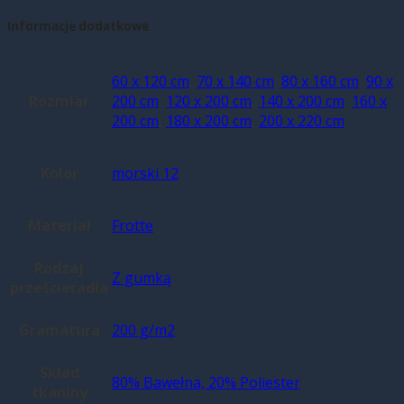
Informacje dodatkowe
60 x 120 cm
,
70 x 140 cm
,
80 x 160 cm
,
90 x
Rozmiar
200 cm
,
120 x 200 cm
,
140 x 200 cm
,
160 x
200 cm
,
180 x 200 cm
,
200 x 220 cm
Kolor
morski 12
Materiał
Frotte
Rodzaj
Z gumką
prześcieradła
Gramatura
200 g/m2
Skład
80% Bawełna, 20% Poliester
tkaniny