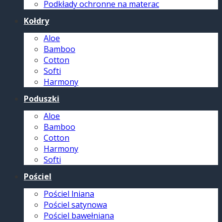
Podkłady ochronne na materac
Kołdry
Aloe
Bamboo
Cotton
Softi
Harmony
Poduszki
Aloe
Bamboo
Cotton
Harmony
Softi
Pościel
Pościel lniana
Pościel satynowa
Pościel bawełniana