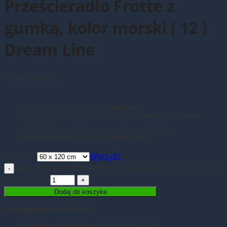
Prześcieradło Frotte z
gumką, kolor morski ( 12 )
Dream Line
From:
36,00
zł
80% Bawełna 20% Poliester,
200 g/m2
Na gruby materac do maksymalnie
220 cm
długości i
40 cm
wysokości
W czasie snu nigdzie się nie podwija i nie ściąga
Produkt POLSKI
, certyfikat
OEKO-TEX®
Rozmiar
Wyczyść
ilość Prześcieradło Frotte z gumką, kolor morski ( 12 )
Dream Line
Dodaj do koszyka
Dostawa
już od 18,99 zł
Darmowa dostawa
kurierem od 350 zł