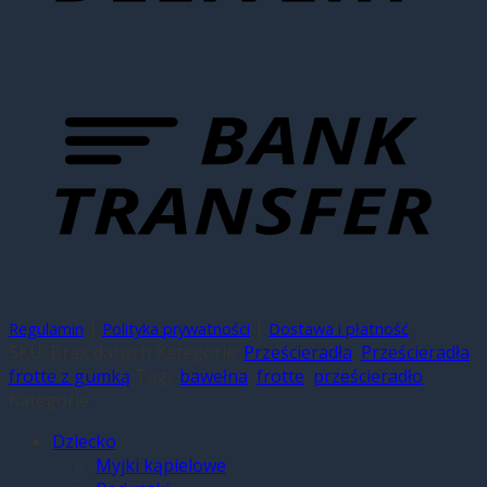
|
|
Regulamin
Polityka prywatności
Dostawa i płatność
SKU:
Brak danych
Kategorie:
Prześcieradła
,
Prześcieradła
frotte z gumką
Tagi:
bawełna
,
frotte
,
prześcieradło
Kategorie
Dziecko
Myjki kąpielowe