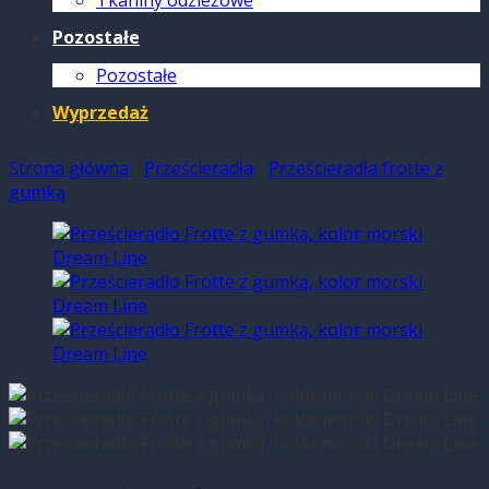
Tkaniny odzieżowe
Pozostałe
Pozostałe
Wyprzedaż
Strona główna
/
Prześcieradła
/
Prześcieradła frotte z
gumką