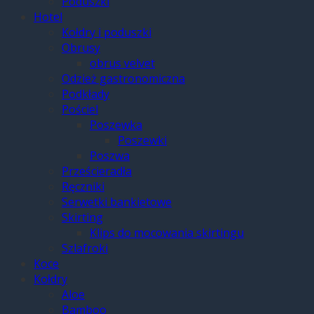
Poduszki
Hotel
Kołdry i poduszki
Obrusy
obrus velvet
Odzież gastronomiczna
Podkłady
Pościel
Poszewka
Poszewki
Poszwa
Prześcieradła
Ręczniki
Serwetki bankietowe
Skirting
Klips do mocowania skirtingu
Szlafroki
Koce
Kołdry
Aloe
Bamboo