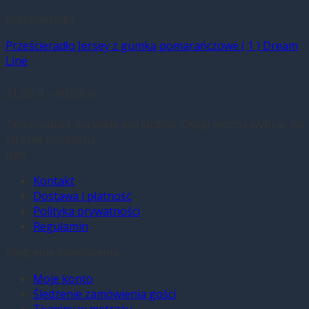
Prześcieradła
Prześcieradło Jersey z gumką pomarańczowe ( 1 ) Dream
Line
31,00
zł
–
90,00
zł
Wybierz opcje
Ten produkt ma wiele wariantów. Opcje można wybrać na
stronie produktu
Info
Kontakt
Dostawa i płatność
Polityka prywatności
Regulamin
Śledzenie zamówienia
Moje konto
Śledzenie zamówienia gości