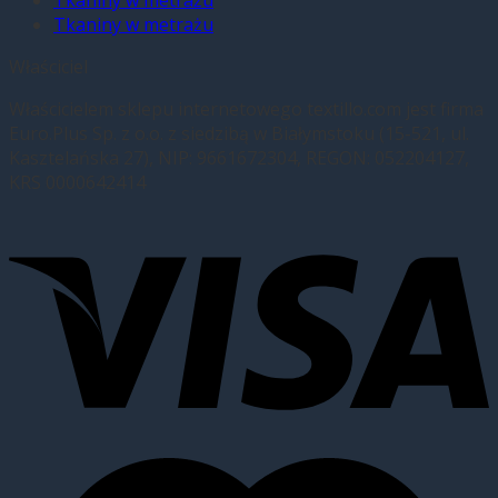
Tkaniny w metrażu
Tkaniny w metrażu
Właściciel
Właścicielem sklepu internetowego textillo.com jest firma
Euro.Plus Sp. z o.o. z siedzibą w Białymstoku (15-521, ul.
Kasztelańska 27), NIP: 9661672304, REGON: 052204127,
KRS 0000642414