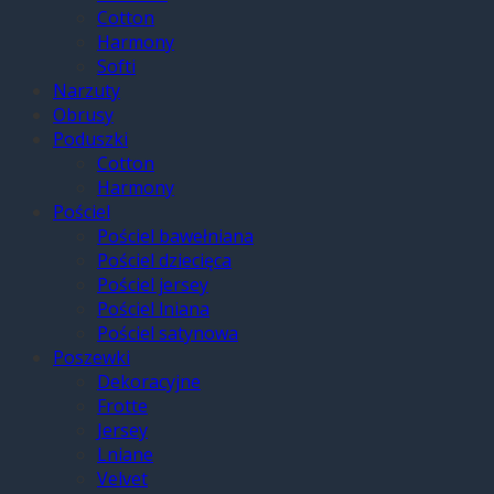
Cotton
Harmony
Softi
Narzuty
Obrusy
Poduszki
Cotton
Harmony
Pościel
Pościel bawełniana
Pościel dziecięca
Pościel jersey
Pościel lniana
Pościel satynowa
Poszewki
Dekoracyjne
Frotte
Jersey
Lniane
Velvet