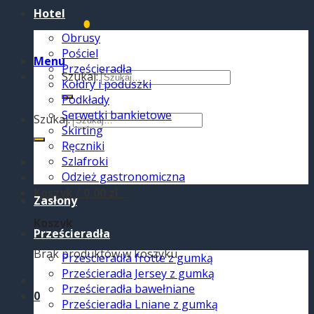
Hotel
Obrusy
Pościel
Menu
Prześcieradła
Szukaj:
Kołdry i poduszki
Podkłady
Serwetki bankietowe
Szukaj:
Skirting
Ręczniki
Szlafroki
Odzież gastronomiczna
Koszyk /
0,00
zł
0
Zasłony
Koszyk
Prześcieradła
Brak produktów w koszyku.
Prześcieradła frotte z gumką
Prześcieradła Jersey z gumką
Prześcieradła bawełniane
0
Prześcieradła Lniane z gumką