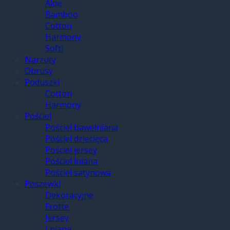
Aloe
Bamboo
Cotton
Harmony
Softi
Narzuty
Obrusy
Poduszki
Cotton
Harmony
Pościel
Pościel bawełniana
Pościel dziecięca
Pościel jersey
Pościel lniana
Pościel satynowa
Poszewki
Dekoracyjne
Frotte
Jersey
Lniane