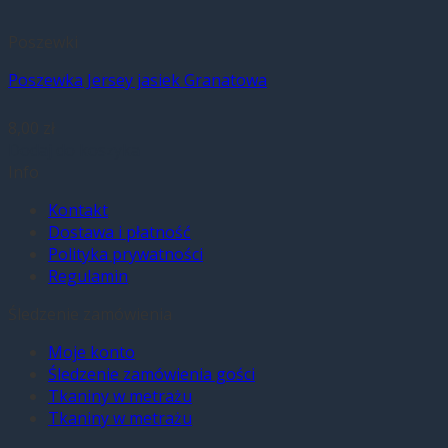
Poszewki
Poszewka Jersey jasiek Granatowa
8,00
zł
Dodaj do koszyka
Info
Kontakt
Dostawa i płatność
Polityka prywatności
Regulamin
Śledzenie zamówienia
Moje konto
Śledzenie zamówienia gości
Tkaniny w metrażu
Tkaniny w metrażu