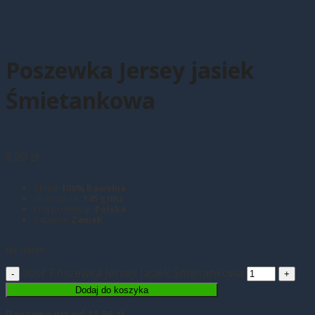
Poszewka Jersey jasiek
Śmietankowa
8,00
zł
Skład:
100% bawełna
Gramatura:
145 g/m2
Kraj produkcji:
Polska
Zapięcie:
Zamek
Na stanie
ilość Poszewka Jersey jasiek Śmietankowa
Dodaj do koszyka
Dostawa
już od 18,99 zł