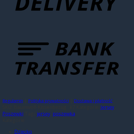
|
|
Regulamin
Polityka prywatności
Dostawa i płatność
SKU:
Baumwoll-Kissenbezug . k7
Kategorie:
Jersey
,
Poszewki
Tagi:
jersey
,
poszewka
Kategorie
Dziecko