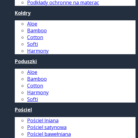
Podkłady ochronne na materac
Kołdry
Aloe
Bamboo
Cotton
Softi
Harmony
Poduszki
Aloe
Bamboo
Cotton
Harmony
Softi
Pościel
Pościel lniana
Pościel satynowa
Pościel bawełniana