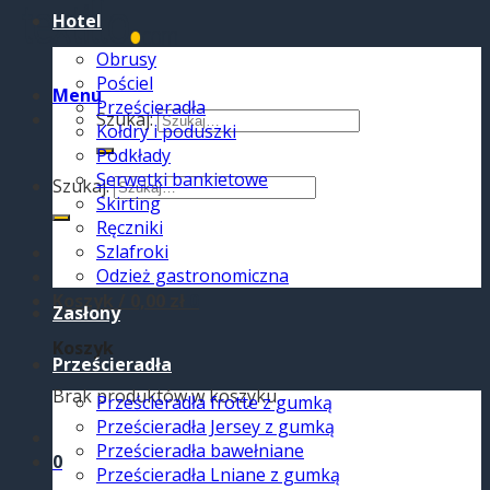
Hotel
Obrusy
Pościel
Menu
Prześcieradła
Szukaj:
Kołdry i poduszki
Podkłady
Serwetki bankietowe
Szukaj:
Skirting
Ręczniki
Szlafroki
Odzież gastronomiczna
Koszyk /
0,00
zł
0
Zasłony
Koszyk
Prześcieradła
Brak produktów w koszyku.
Prześcieradła frotte z gumką
Prześcieradła Jersey z gumką
Prześcieradła bawełniane
0
Prześcieradła Lniane z gumką