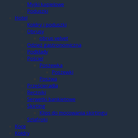
Myjki kąpielowe
Poduszki
Hotel
Kołdry i poduszki
Obrusy
obrus velvet
Odzież gastronomiczna
Podkłady
Pościel
Poszewka
Poszewki
Poszwa
Prześcieradła
Ręczniki
Serwetki bankietowe
Skirting
Klips do mocowania skirtingu
Szlafroki
Koce
Kołdry