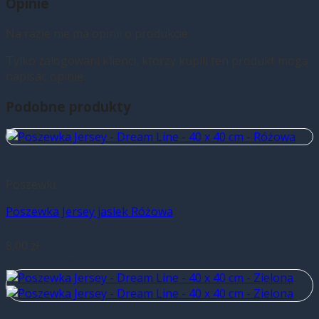
Opinie
Na razie nie ma opinii o produkcie.
Tylko zalogowani klienci, którzy kupili ten produkt mogą
napisać opinię.
Podobne produkty
Poszewki
Poszewka Jersey jasiek Różowa
8,00
zł
Dodaj do koszyka