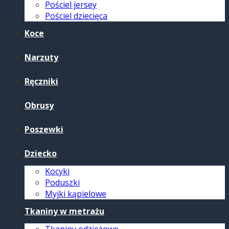
Pościel jersey
Pościel dziecięca
Koce
Narzuty
Ręczniki
Obrusy
Poszewki
Dziecko
Kocyki
Poduszki
Myjki kąpielowe
Tkaniny w metrażu