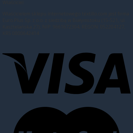
Właściciel
Właścicielem sklepu internetowego textillo.com jest firma
Euro.Plus Sp. z o.o. z siedzibą w Białymstoku (15-521, ul.
Kasztelańska 27), NIP: 9661672304, REGON: 052204127,
KRS 0000642414