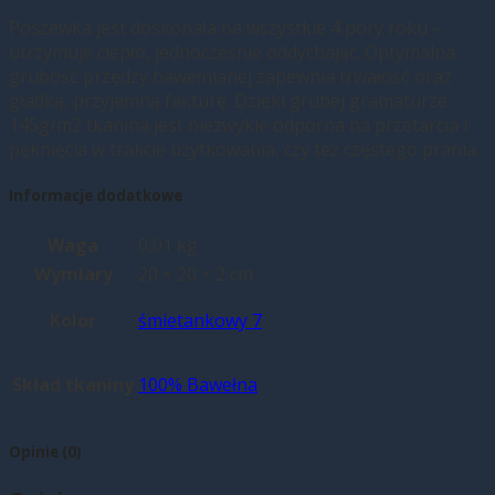
Poszewka jest doskonała na wszystkie 4 pory roku –
utrzymuje ciepło, jednocześnie oddychając. Optymalna
grubość przędzy bawełnianej zapewnia trwałość oraz
gładką, przyjemną fakturę. Dzięki grubej gramaturze
145g/m2 tkanina jest niezwykle odporna na przetarcia i
pęknięcia w trakcie użytkowania, czy też częstego prania.
Informacje dodatkowe
Waga
0,01 kg
Wymiary
20 × 20 × 2 cm
Kolor
śmietankowy 7
Skład tkaniny
100% Bawełna
Opinie (0)