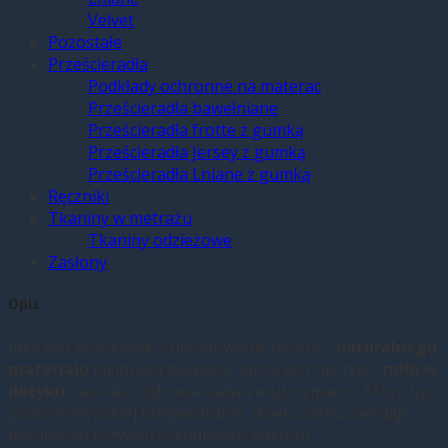
Velvet
Pozostałe
Prześcieradła
Podkłady ochronne na materac
Prześcieradła bawełniane
Prześcieradła frotte z gumką
Prześcieradła Jersey z gumką
Prześcieradła Lniane z gumką
Ręczniki
Tkaniny w metrażu
Tkaniny odzieżowe
Zasłony
Opis
Jaka jest poszewka? Zdecydowanie uszyta z
naturalnego
materiału
jakim jest bawełna, która jest nie tylko
miła w
dotyku
, ale także zdrowa i łatwa w utrzymaniu. Może być
prana w wysokiej temperaturze, dzięki czemu nie daje
możliwości rozwoju szkodliwych bakterii.