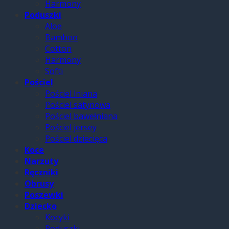
Harmony
Poduszki
Aloe
Bamboo
Cotton
Harmony
Softi
Pościel
Pościel lniana
Pościel satynowa
Pościel bawełniana
Pościel jersey
Pościel dziecięca
Koce
Narzuty
Ręczniki
Obrusy
Poszewki
Dziecko
Kocyki
Poduszki