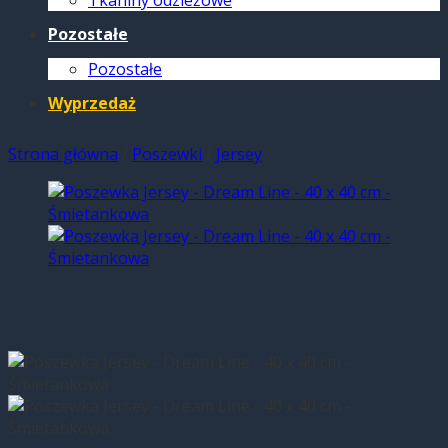
Tkaniny odzieżowe
Pozostałe
Pozostałe
Wyprzedaż
Strona główna
/
Poszewki
/
Jersey