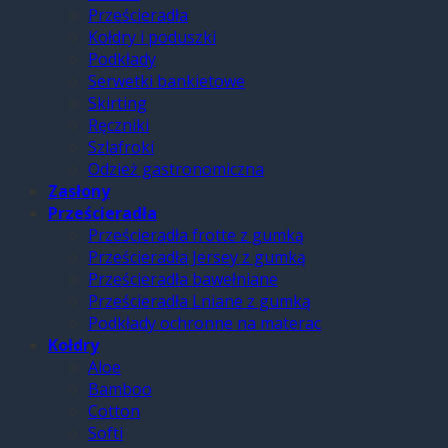
Prześcieradła
Kołdry i poduszki
Podkłady
Serwetki bankietowe
Skirting
Ręczniki
Szlafroki
Odzież gastronomiczna
Zasłony
Prześcieradła
Prześcieradła frotte z gumką
Prześcieradła Jersey z gumką
Prześcieradła bawełniane
Prześcieradła Lniane z gumką
Podkłady ochronne na materac
Kołdry
Aloe
Bamboo
Cotton
Softi