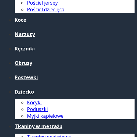
Pościel jersey
Pościel dziecięca
Koce
Narzuty
Ręczniki
Obrusy
Poszewki
Dziecko
Kocyki
Poduszki
Myjki kąpielowe
Tkaniny w metrażu