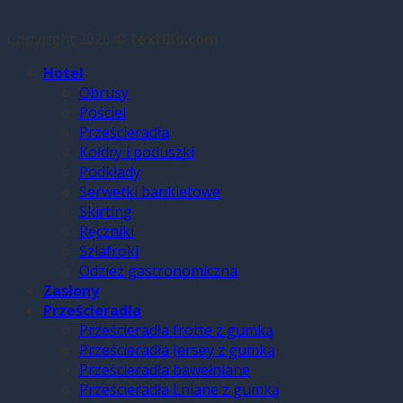
Copyright 2026 ©
textillo.com
Hotel
Obrusy
Pościel
Prześcieradła
Kołdry i poduszki
Podkłady
Serwetki bankietowe
Skirting
Ręczniki
Szlafroki
Odzież gastronomiczna
Zasłony
Prześcieradła
Prześcieradła frotte z gumką
Prześcieradła Jersey z gumką
Prześcieradła bawełniane
Prześcieradła Lniane z gumką