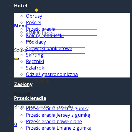
Hotel
Obrusy
Pościel
Menu
Prześcieradła
Szukaj:
Kołdry i poduszki
Podkłady
Serwetki bankietowe
Szukaj:
Skirting
Ręczniki
Szlafroki
Odzież gastronomiczna
Koszyk /
0,00
zł
0
Zasłony
Koszyk
Prześcieradła
Brak produktów w koszyku.
Prześcieradła frotte z gumką
Prześcieradła Jersey z gumką
Prześcieradła bawełniane
0
Prześcieradła Lniane z gumką