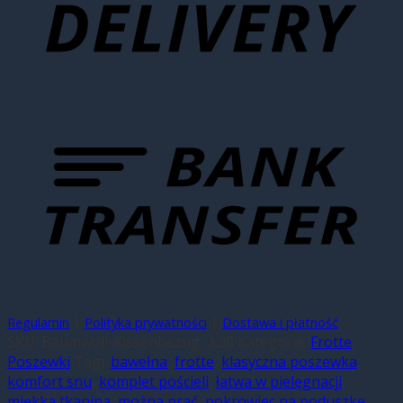
|
|
Regulamin
Polityka prywatności
Dostawa i płatność
SKU:
Baumwoll-Kissenbezug . k20
Kategorie:
Frotte
,
Poszewki
Tagi:
bawełna
,
frotte
,
klasyczna poszewka
,
komfort snu
,
komplet pościeli
,
łatwa w pielęgnacji
,
miękka tkanina
,
można prać
,
pokrowiec na poduszkę
,