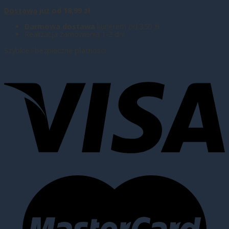
Dostawa
już od 18,99 zł
Darmowa dostawa
kurierem od 350 zł
Realizacja zamówienia 1-2 dni
Szybkie i bezpieczne płatności