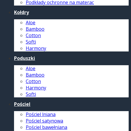
Podkłady ochronne na materac
Kołdry
Aloe
Bamboo
Cotton
Softi
Harmony
Poduszki
Aloe
Bamboo
Cotton
Harmony
Softi
Pościel
Pościel lniana
Pościel satynowa
Pościel bawełniana