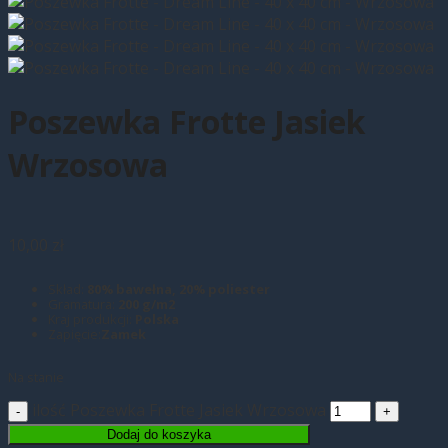
Poszewka Frotte Jasiek
Wrzosowa
10,00
zł
Skład:
80
% bawełna, 20% poliester
Gramatura:
200 g/m2
Kraj produkcji:
Polska
Zapięcie:
Zamek
Na stanie
ilość Poszewka Frotte Jasiek Wrzosowa
Dodaj do koszyka