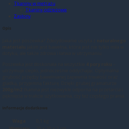
Tkaniny w metrażu
Tkaniny odzieżowe
Zasłony
Opis
Jaka jest poszewka? Zdecydowanie uszyta z
naturalnego
materiału
jakim jest bawełna, która jest nie tylko miła w
dotyku, ale także zdrowa i łatwa w utrzymaniu.
Poszewka jest doskonała na wszystkie
4 pory roku
–
utrzymuje ciepło, jednocześnie oddychając. Optymalna
grubość przędzy bawełnianej zapewnia trwałość oraz
gładką, przyjemną fakturę. Dzięki grubej gramaturze
200g/m2
tkanina jest niezwykle odporna na przetarcia i
pęknięcia w trakcie użytkowania, czy też częstego prania.
Informacje dodatkowe
Waga
0,1 kg
Wymiary
20 × 20 × 2 cm