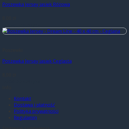
Poszewka Jersey jasiek Różowa
8,00
zł
Dodaj do koszyka
Poszewki
Poszewka Jersey jasiek Ceglasta
8,00
zł
Dodaj do koszyka
Info
Kontakt
Dostawa i płatność
Polityka prywatności
Regulamin
Śledzenie zamówienia