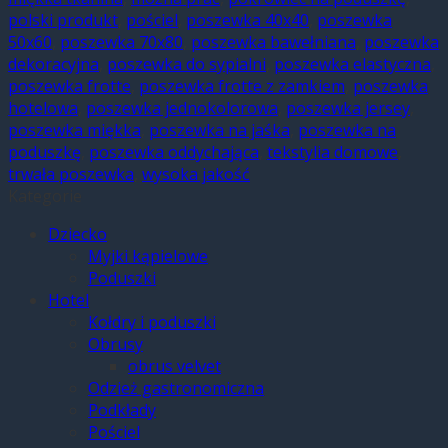
polski produkt
,
pościel
,
poszewka 40x40
,
poszewka
50x60
,
poszewka 70x80
,
poszewka bawełniana
,
poszewka
dekoracyjna
,
poszewka do sypialni
,
poszewka elastyczna
,
poszewka frotte
,
poszewka frotte z zamkiem
,
poszewka
hotelowa
,
poszewka jednokolorowa
,
poszewka jersey
,
poszewka miękka
,
poszewka na jaśka
,
poszewka na
poduszkę
,
poszewka oddychająca
,
tekstylia domowe
,
trwała poszewka
,
wysoka jakość
Kategorie
Dziecko
Myjki kąpielowe
Poduszki
Hotel
Kołdry i poduszki
Obrusy
obrus velvet
Odzież gastronomiczna
Podkłady
Pościel