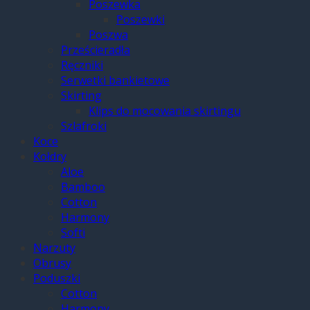
Poszewka
Poszewki
Poszwa
Prześcieradła
Ręczniki
Serwetki bankietowe
Skirting
Klips do mocowania skirtingu
Szlafroki
Koce
Kołdry
Aloe
Bamboo
Cotton
Harmony
Softi
Narzuty
Obrusy
Poduszki
Cotton
Harmony