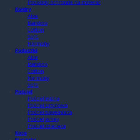
Podkłady ochronne na materac
Kołdry
Aloe
Bamboo
Cotton
Softi
Harmony
Poduszki
Aloe
Bamboo
Cotton
Harmony
Softi
Pościel
Pościel lniana
Pościel satynowa
Pościel bawełniana
Pościel jersey
Pościel dziecięca
Koce
Narzuty