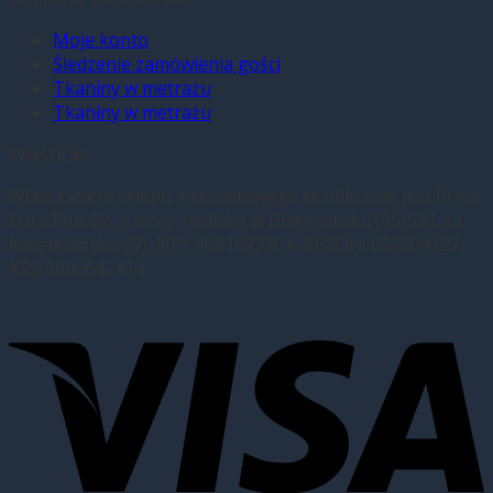
Moje konto
Śledzenie zamówienia gości
Tkaniny w metrażu
Tkaniny w metrażu
Właściciel
Właścicielem sklepu internetowego textillo.com jest firma
Euro.Plus Sp. z o.o. z siedzibą w Białymstoku (15-521, ul.
Kasztelańska 27), NIP: 9661672304, REGON: 052204127,
KRS 0000642414