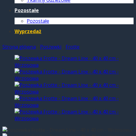
Tkaniny odzieżowe
Pozostałe
Pozostałe
Wyprzedaż
Strona główna
/
Poszewki
/
Frotte