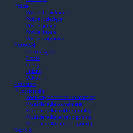
Pościel
Pościel bawełniana
Pościel dziecięca
Pościel jersey
Pościel lniana
Pościel satynowa
Poszewki
Dekoracyjne
Frotte
Jersey
Lniane
Velvet
Pozostałe
Prześcieradła
Podkłady ochronne na materac
Prześcieradła bawełniane
Prześcieradła frotte z gumką
Prześcieradła Jersey z gumką
Prześcieradła Lniane z gumką
Ręczniki