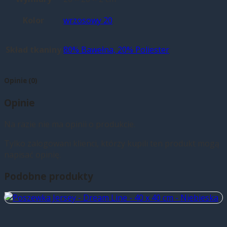
Kolor
wrzosowy 20
Skład tkaniny
80% Bawełna, 20% Poliester
Opinie (0)
Opinie
Na razie nie ma opinii o produkcie.
Tylko zalogowani klienci, którzy kupili ten produkt mogą
napisać opinię.
Podobne produkty