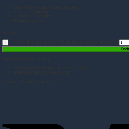
Skład:
80
% bawełna, 20% poliester
Gramatura:
200 g/m2
Kraj produkcji:
Polska
Rozmiar:
22x15cm
Na stanie
ilość Myjka kąpielowa Frotte Jasno pomarańczowa
Doda
Dostawa
już od 18,99 zł
Darmowa dostawa
kurierem od 350 zł
Realizacja zamówienia 1-2 dni
Szybkie i bezpieczne płatności