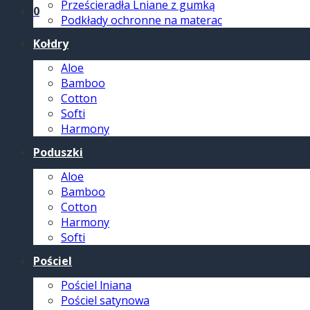
Prześcieradła Lniane z gumką
0
Podkłady ochronne na materac
Kołdry
Aloe
Bamboo
Cotton
Softi
Harmony
Poduszki
Aloe
Bamboo
Cotton
Harmony
Softi
Pościel
Pościel lniana
Pościel satynowa