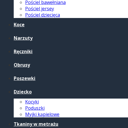
Pościel bawełniana
Pościel jersey
Pościel dziecięca
Koce
Narzuty
Ręczniki
Obrusy
Poszewki
Dziecko
Kocyki
Poduszki
Myjki kąpielowe
Tkaniny w metrażu