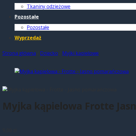
Tkaniny odzieżowe
Pozostałe
Pozostałe
Wyprzedaż
Strona główna
/
Dziecko
/
Myjki kąpielowe
Myjka kąpielowa Frotte Ja
9,00
zł