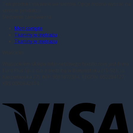
Ten produkt ma wiele wariantów. Opcje można wybrać na
stronie produktu
Śledzenie zamówienia
Mon compte
Tkaniny w metrażu
Tkaniny w metrażu
Właściciel
Właścicielem sklepu internetowego textillo.com jest firma
Euro.Plus Sp. z o.o. z siedzibą w Białymstoku (15-521, ul.
Kasztelańska 27), NIP: 9661672304, REGON: 052204127,
KRS 0000642414