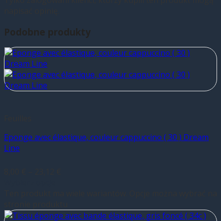
napisać opinię.
Podobne produkty
Feuilles
Eponge avec élastique, couleur cappuccino ( 30 ) Dream
Line
8,00
€
–
23,12
€
Wybierz opcje
Ten produkt ma wiele wariantów. Opcje można wybrać na
stronie produktu