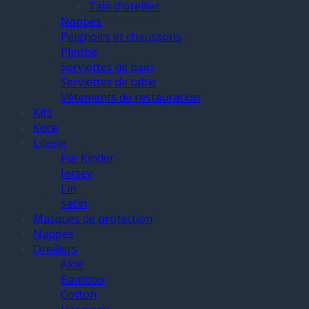
Taie d'oreiller
Nappes
Peignoirs et chaussons
Plinthe
Serviettes de bain
Serviettes de table
Vêtements de restauration
Kits
Koce
Literie
Für Kinder
Jersey
Lin
Satin
Masques de protection
Nappes
Oreillers
Aloe
Bamboo
Cotton