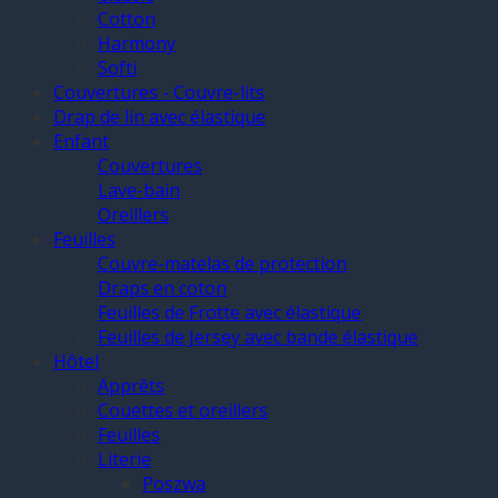
Cotton
Harmony
Softi
Couvertures - Couvre-lits
Drap de lin avec élastique
Enfant
Couvertures
Lave-bain
Oreillers
Feuilles
Couvre-matelas de protection
Draps en coton
Feuilles de Frotte avec élastique
Feuilles de Jersey avec bande élastique
Hôtel
Apprêts
Couettes et oreillers
Feuilles
Literie
Poszwa