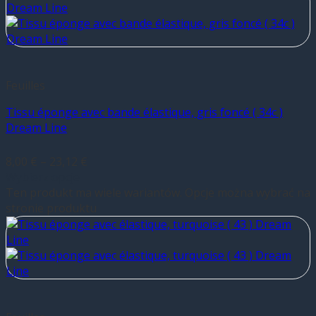
Feuilles
Tissu éponge avec bande élastique, gris foncé ( 34c )
Dream Line
8,00
€
–
23,12
€
Wybierz opcje
Ten produkt ma wiele wariantów. Opcje można wybrać na
stronie produktu