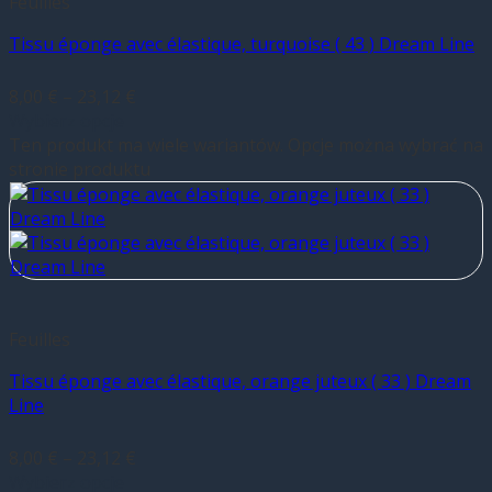
Feuilles
Tissu éponge avec élastique, turquoise ( 43 ) Dream Line
8,00
€
–
23,12
€
Wybierz opcje
Ten produkt ma wiele wariantów. Opcje można wybrać na
stronie produktu
Feuilles
Tissu éponge avec élastique, orange juteux ( 33 ) Dream
Line
8,00
€
–
23,12
€
Wybierz opcje