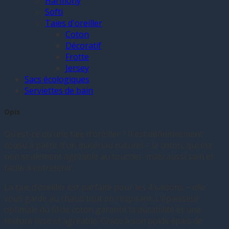
Harmony
Softi
Taies d'oreiller
Coton
Décoratif
Frotte
Jersey
Sacs écologiques
Serviettes de bain
Opis
Qu’est-ce qu’une taie d’oreiller ? Il est définitivement
cousu à partir d’un matériau naturel – le coton, qui est
non seulement agréable au toucher, mais aussi sain et
facile à entretenir.
La taie d’oreiller est parfaite pour les 4 saisons – elle
vous garde au chaud tout en respirant. L’épaisseur
optimale du fil de coton garantit la durabilité et une
texture lisse et agréable. Grâce à son poids épais de