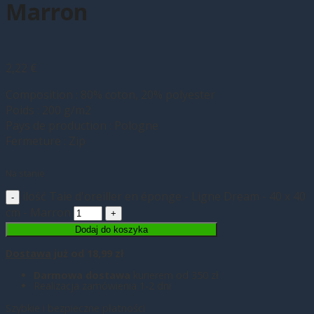
Marron
2,22
€
Composition : 80% coton, 20% polyester
Poids : 200 g/m2
Pays de production : Pologne
Fermeture : Zip
Na stanie
ilość Taie d'oreiller en éponge - Ligne Dream - 40 x 40
cm - Marron
Dodaj do koszyka
Dostawa
już od 18,99 zł
Darmowa dostawa
kurierem od 350 zł
Realizacja zamówienia 1-2 dni
Szybkie i bezpieczne płatności