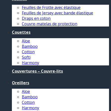
Feuilles de Frotte avec élastique
Feuilles de Jersey avec bande élastique
Draps en coton
Couvre-matelas de protection
Couettes
Aloe
Bamboo
Cotton
Softi
Harmony
Couvertures – Couvre-lits
Oreillers
Aloe
Bamboo
Cotton
Harmony