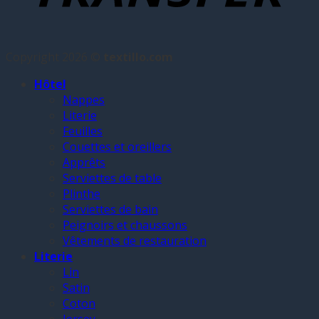
Copyright 2026 ©
textillo.com
Hôtel
Nappes
Literie
Feuilles
Couettes et oreillers
Apprêts
Serviettes de table
Plinthe
Serviettes de bain
Peignoirs et chaussons
Vêtements de restauration
Literie
Lin
Satin
Coton