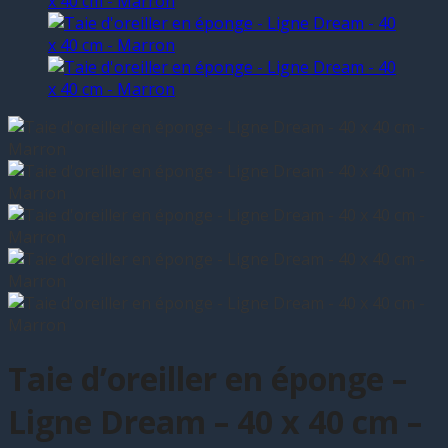
Taie d’oreiller en éponge –
Ligne Dream – 40 x 40 cm –