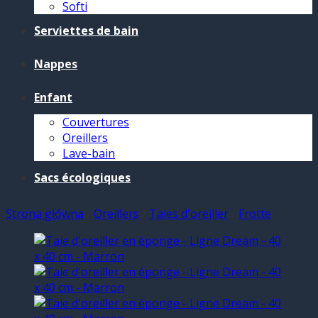
Softi
Serviettes de bain
Nappes
Enfant
Couvertures
Oreillers
Lave-bain
Sacs écologiques
Strona główna
/
Oreillers
/
Taies d'oreiller
/
Frotte