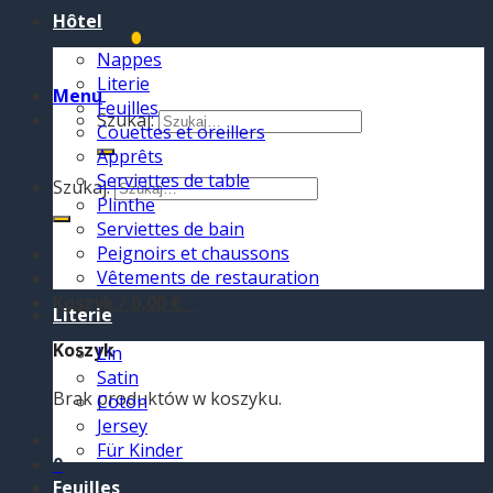
Hôtel
Nappes
Literie
Menu
Feuilles
Szukaj:
Couettes et oreillers
Apprêts
Serviettes de table
Szukaj:
Plinthe
Serviettes de bain
Peignoirs et chaussons
Vêtements de restauration
Koszyk /
0,00
€
0
Literie
Koszyk
Lin
Satin
Brak produktów w koszyku.
Coton
Jersey
Für Kinder
0
Feuilles