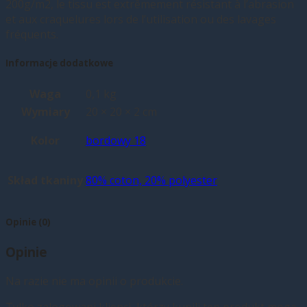
200g/m2, le tissu est extrêmement résistant à l’abrasion
et aux craquelures lors de l’utilisation ou des lavages
fréquents.
Informacje dodatkowe
Waga
0,1 kg
Wymiary
20 × 20 × 2 cm
Kolor
bordowy 18
Skład tkaniny
80% coton, 20% polyester
Opinie (0)
Opinie
Na razie nie ma opinii o produkcie.
Tylko zalogowani klienci, którzy kupili ten produkt mogą