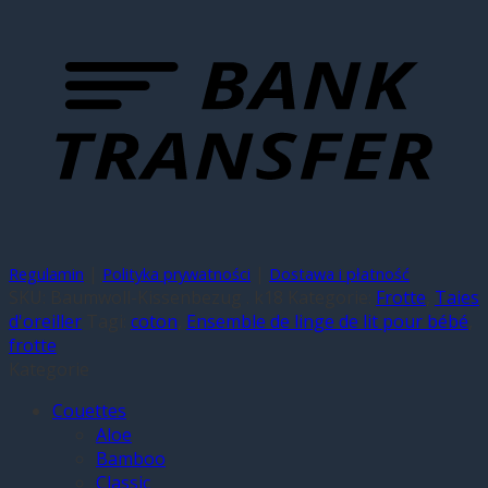
|
|
Regulamin
Polityka prywatności
Dostawa i płatność
SKU:
Baumwoll-Kissenbezug . k18
Kategorie:
Frotte
,
Taies
d'oreiller
Tagi:
coton
,
Ensemble de linge de lit pour bébé
,
frotte
Kategorie
Couettes
Aloe
Bamboo
Classic