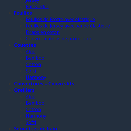
Jersey
Für Kinder
Feuilles
Feuilles de Frotte avec élastique
Feuilles de Jersey avec bande élastique
Draps en coton
Couvre-matelas de protection
Couettes
Aloe
Bamboo
Cotton
Softi
Harmony
Couvertures – Couvre-lits
Oreillers
Aloe
Bamboo
Cotton
Harmony
Softi
Serviettes de bain