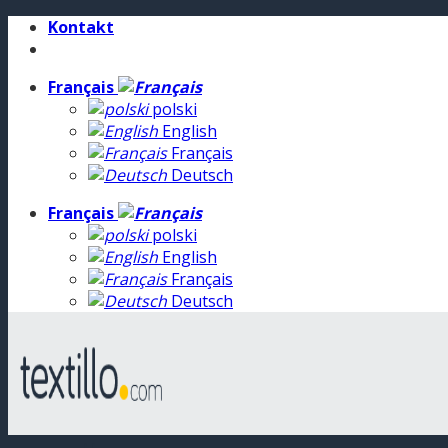
Skip
Kontakt
to
content
Français
polski
English
Français
Deutsch
Français
polski
English
Français
Deutsch