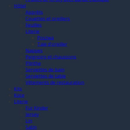
Hôtel
Apprêts
Couettes et oreillers
Feuilles
Literie
Poszwa
Taie d'oreiller
Nappes
Peignoirs et chaussons
Plinthe
Serviettes de bain
Serviettes de table
Vêtements de restauration
Kits
Koce
Literie
Für Kinder
Jersey
Lin
Satin