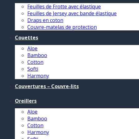
Feuilles de Frotte avec élastique
Feuilles de Jersey avec bande élastique
Draps en coton
Couvre-matelas de protection
Couettes
Aloe
Bamboo
Cotton
Softi
Harmony
Couvertures – Couvre-lits
Oreillers
Aloe
Bamboo
Cotton
Harmony