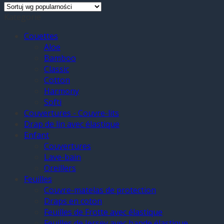
Kategorie
Couettes
Aloe
Bamboo
Classic
Cotton
Harmony
Softi
Couvertures - Couvre-lits
Drap de lin avec élastique
Enfant
Couvertures
Lave-bain
Oreillers
Feuilles
Couvre-matelas de protection
Draps en coton
Feuilles de Frotte avec élastique
Feuilles de Jersey avec bande élastique