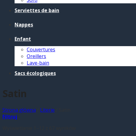
Softi
Serviettes de bain
Nappes
Enfant
Couvertures
Oreillers
Lave-bain
Sacs écologiques
Satin
Strona główna
/
Literie
/
Satin
Filtruj
Wyświetlanie 1–12 z 67 wyników