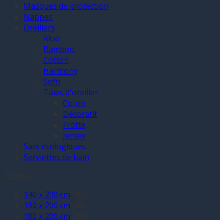
Masques de protection
Nappes
Oreillers
Aloe
Bamboo
Cotton
Harmony
Softi
Taies d'oreiller
Coton
Décoratif
Frotte
Jersey
Sacs écologiques
Serviettes de bain
Rozmiar
140 x 200 cm
(45)
160 x 200 cm
(49)
180 x 200 cm
(49)