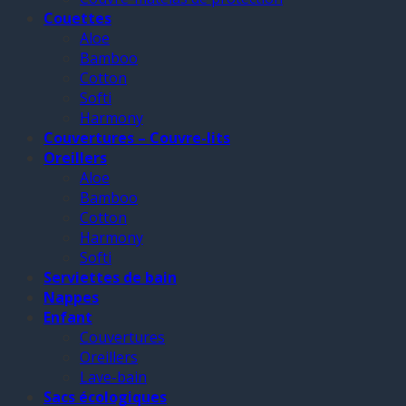
Couettes
Aloe
Bamboo
Cotton
Softi
Harmony
Couvertures – Couvre-lits
Oreillers
Aloe
Bamboo
Cotton
Harmony
Softi
Serviettes de bain
Nappes
Enfant
Couvertures
Oreillers
Lave-bain
Sacs écologiques