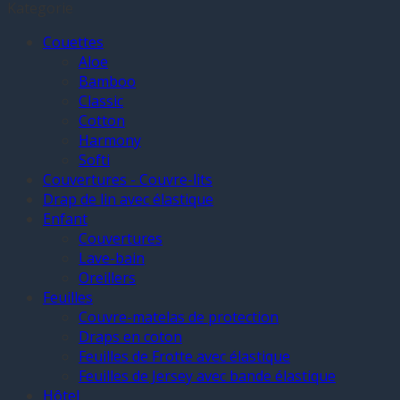
Kategorie
Couettes
Aloe
Bamboo
Classic
Cotton
Harmony
Softi
Couvertures - Couvre-lits
Drap de lin avec élastique
Enfant
Couvertures
Lave-bain
Oreillers
Feuilles
Couvre-matelas de protection
Draps en coton
Feuilles de Frotte avec élastique
Feuilles de Jersey avec bande élastique
Hôtel