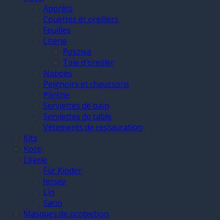
Apprêts
Couettes et oreillers
Feuilles
Literie
Poszwa
Taie d'oreiller
Nappes
Peignoirs et chaussons
Plinthe
Serviettes de bain
Serviettes de table
Vêtements de restauration
Kits
Koce
Literie
Für Kinder
Jersey
Lin
Satin
Masques de protection