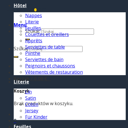
Hôtel
Nappes
Literie
Menu
Feuilles
Szukaj:
Couettes et oreillers
Apprêts
Serviettes de table
Szukaj:
Plinthe
Serviettes de bain
Peignoirs et chaussons
Vêtements de restauration
Koszyk /
0,00
€
0
Literie
Koszyk
Lin
Satin
Brak produktów w koszyku.
Coton
Jersey
Für Kinder
0
Feuilles