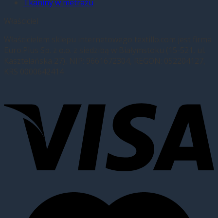
Tkaniny w metrażu
Właściciel
Właścicielem sklepu internetowego textillo.com jest firma
Euro.Plus Sp. z o.o. z siedzibą w Białymstoku (15-521, ul.
Kasztelańska 27), NIP: 9661672304, REGON: 052204127,
KRS 0000642414