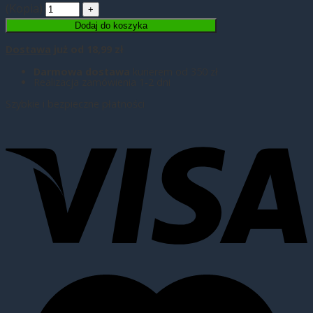
(Kopia)
Dodaj do koszyka
Dostawa
już od 18,99 zł
Darmowa dostawa
kurierem od 350 zł
Realizacja zamówienia 1-2 dni
Szybkie i bezpieczne płatności