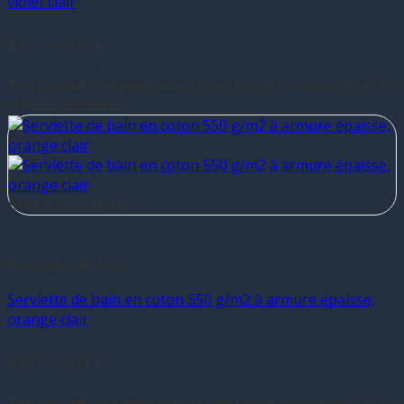
violet clair
4,89
€
–
7,78
€
Wybierz opcje
Ten produkt ma wiele wariantów. Opcje można wybrać na
stronie produktu
Brak w magazynie
Serviettes de bain
Serviette de bain en coton 550 g/m2 à armure épaisse,
orange clair
4,89
€
–
7,78
€
Wybierz opcje
Ten produkt ma wiele wariantów. Opcje można wybrać na