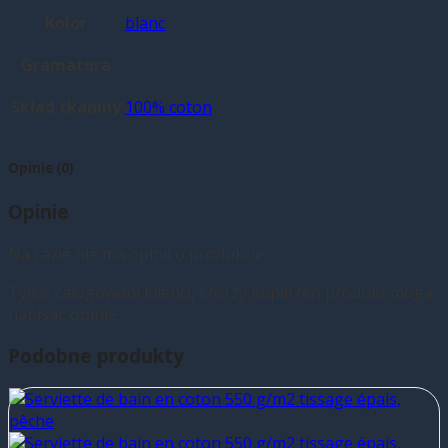
Kolor
blanc
Gramatura
Skład tkaniny
100% coton
Opinie (0)
Opinie
Na razie nie ma opinii o produkcie.
Tylko zalogowani klienci, którzy kupili ten produkt mogą
napisać opinię.
Podobne produkty