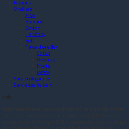
Nappes
Oreillers
Aloe
Bamboo
Cotton
Harmony
Softi
Taies d'oreiller
Coton
Décoratif
Frotte
Jersey
Sacs écologiques
Serviettes de bain
Opis
Cette serviette de bain à séchage rapide est entièrement
fabriquée en coton de qualité supérieure (100 % coton,
tissage épais de 550 g/m2). Elle est conçue pour un usage
quotidien pour les personnes qui apprécient la très