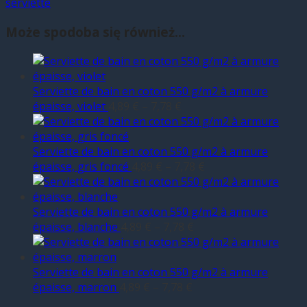
serviette
Może spodoba się również…
Serviette de bain en coton 550 g/m2 à armure
épaisse, violet
4,89
€
–
7,78
€
Serviette de bain en coton 550 g/m2 à armure
épaisse, gris foncé
4,89
€
–
7,78
€
Serviette de bain en coton 550 g/m2 à armure
épaisse, blanche
4,89
€
–
7,78
€
Serviette de bain en coton 550 g/m2 à armure
épaisse, marron
4,89
€
–
7,78
€