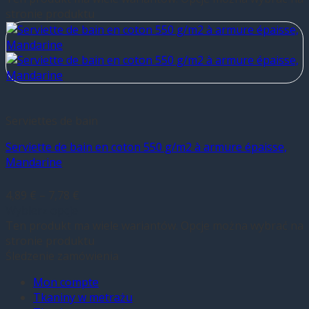
stronie produktu
Serviettes de bain
Serviette de bain en coton 550 g/m2 à armure épaisse,
Mandarine
4,89
€
–
7,78
€
Wybierz opcje
Ten produkt ma wiele wariantów. Opcje można wybrać na
stronie produktu
Śledzenie zamówienia
Mon compte
Tkaniny w metrażu