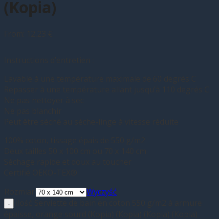
(Kopia)
From:
12,23
€
Instructions d’entretien :
Lavable à une température maximale de 60 degrés C
Repasser à une température allant jusqu’à 110 degrés C
Ne pas nettoyer à sec
Ne pas blanchir
Peut être séché au sèche-linge à vitesse réduite
100% coton, tissage épais de 550 g/m2
Deux tailles 50 x 100 cm ou 70 x 140 cm
Séchage rapide et doux au toucher
Certifié OEKO-TEX®.
Rozmiar
Wyczyść
ilość Serviette de bain en coton 550 g/m2 à armure
épaisse, orange sourd (Kopia) (Kopia) (Kopia) (Kopia)