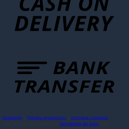
|
|
Regulamin
Polityka prywatności
Dostawa i płatność
SKU:
50178turq
Kategoria:
Serviettes de bain
Tag: