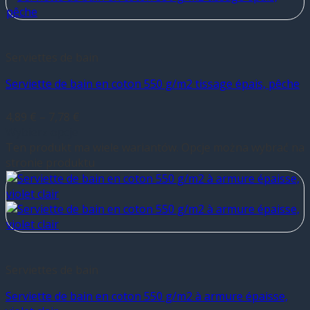
Serviettes de bain
Serviette de bain en coton 550 g/m2 tissage épais, pêche
4,89
€
–
7,78
€
Wybierz opcje
Ten produkt ma wiele wariantów. Opcje można wybrać na
stronie produktu
Serviettes de bain
Serviette de bain en coton 550 g/m2 à armure épaisse,