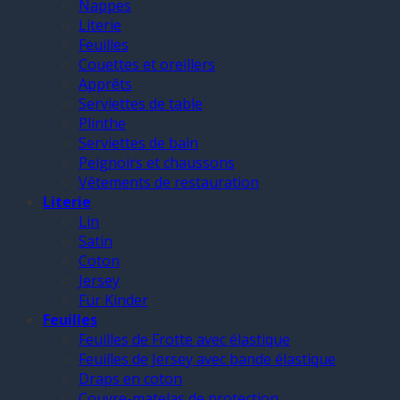
Nappes
Literie
Feuilles
Couettes et oreillers
Apprêts
Serviettes de table
Plinthe
Serviettes de bain
Peignoirs et chaussons
Vêtements de restauration
Literie
Lin
Satin
Coton
Jersey
Für Kinder
Feuilles
Feuilles de Frotte avec élastique
Feuilles de Jersey avec bande élastique
Draps en coton
Couvre-matelas de protection