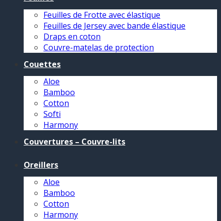
Feuilles de Frotte avec élastique
Feuilles de Jersey avec bande élastique
Draps en coton
Couvre-matelas de protection
Couettes
Aloe
Bamboo
Cotton
Softi
Harmony
Couvertures – Couvre-lits
Oreillers
Aloe
Bamboo
Cotton
Harmony