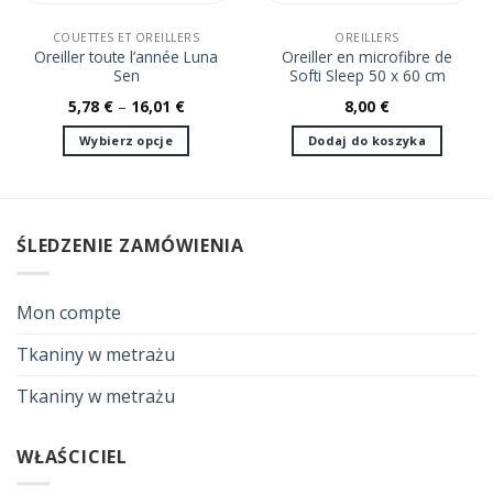
wariantów.
Opcje
COUETTES ET OREILLERS
OREILLERS
można
Oreiller toute l’année Luna
Oreiller en microfibre de
Sen
Softi Sleep 50 x 60 cm
wybrać
na
5,78
€
–
16,01
€
8,00
€
stronie
Wybierz opcje
Dodaj do koszyka
produktu
Ten
produkt
ma
wiele
ŚLEDZENIE ZAMÓWIENIA
wariantów.
Opcje
można
Mon compte
wybrać
na
Tkaniny w metrażu
stronie
Tkaniny w metrażu
produktu
WŁAŚCICIEL