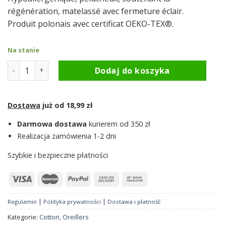
régénération, matelassé avec fermeture éclair.
Produit polonais avec certificat OEKO-TEX®.
Na stanie
ilość Coussin en coton 40 x 40 cm
Dodaj do koszyka
Dostawa
już od 18,99 zł
Darmowa dostawa
kurierem od 350 zł
Realizacja zamówienia 1-2 dni
Szybkie i bezpieczne płatności
|
|
Regulamin
Polityka prywatności
Dostawa i płatność
Kategorie:
Cotton
,
Oreillers