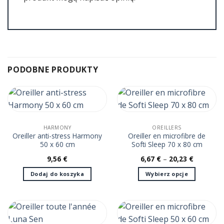
PODOBNE PRODUKTY
HARMONY
OREILLERS
Oreiller anti-stress Harmony
Oreiller en microfibre de
50 x 60 cm
Softi Sleep 70 x 80 cm
9,56
€
6,67
€
–
20,23
€
Dodaj do koszyka
Wybierz opcje
Ten
produkt
ma
wiele