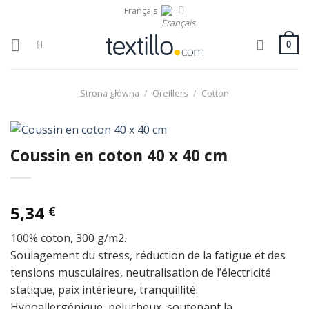
Skip
Français
to
content
0
Strona główna
/
Oreillers
/
Cotton
Coussin en coton 40 x 40 cm
5,34
€
100% coton, 300 g/m2.
Soulagement du stress, réduction de la fatigue et des
tensions musculaires, neutralisation de l’électricité
statique, paix intérieure, tranquillité.
Hypoallergénique, pelucheux, soutenant la