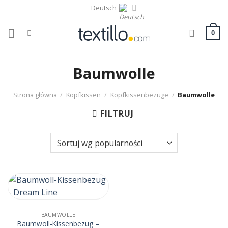
Skip
Deutsch
to
content
0
Baumwolle
Strona główna
/
Kopfkissen
/
Kopfkissenbezüge
/
Baumwolle
FILTRUJ
BAUMWOLLE
Baumwoll-Kissenbezug –