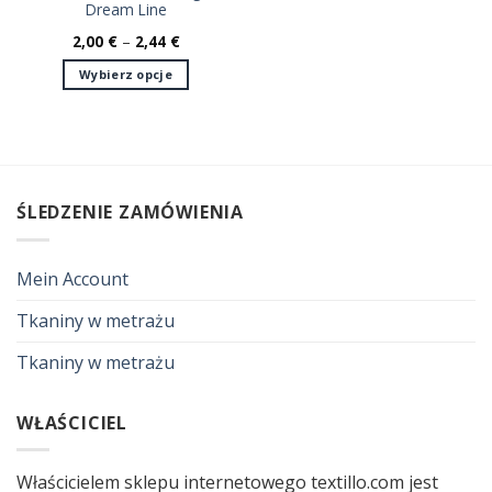
Dream Line
2,00
€
–
2,44
€
Wybierz opcje
Ten
produkt
ma
wiele
wariantów.
ŚLEDZENIE ZAMÓWIENIA
Opcje
można
wybrać
Mein Account
na
stronie
Tkaniny w metrażu
produktu
Tkaniny w metrażu
WŁAŚCICIEL
Właścicielem sklepu internetowego textillo.com jest